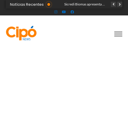
Notícias Recentes
Colégio Militar Tiradentes supera médias estadual e nacional no SAEB e ENEM
Sicredi Biomas apresenta na Expoacre crédito do Plano Safra voltado às mulheres
Acre segue em alerta para casos de síndrome respiratória aguda grave, aponta Fiocruz