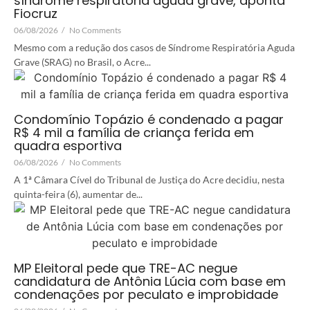
síndrome respiratória aguda grave, aponta
Fiocruz
06/08/2026
/
No Comments
Mesmo com a redução dos casos de Síndrome Respiratória Aguda
Grave (SRAG) no Brasil, o Acre...
Condomínio Topázio é condenado a pagar
R$ 4 mil a família de criança ferida em
quadra esportiva
06/08/2026
/
No Comments
A 1ª Câmara Cível do Tribunal de Justiça do Acre decidiu, nesta
quinta-feira (6), aumentar de...
MP Eleitoral pede que TRE-AC negue
candidatura de Antônia Lúcia com base em
condenações por peculato e improbidade