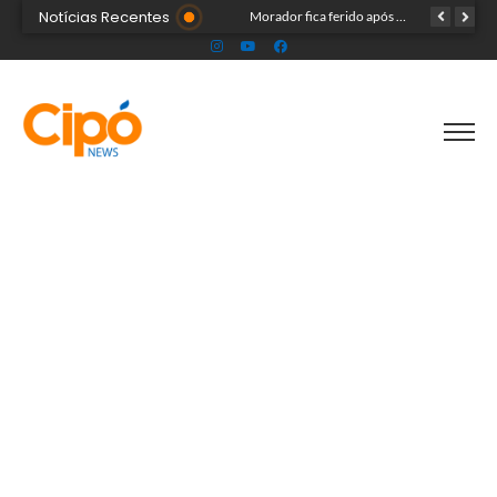
Notícias Recentes
Madsom Cameli e seu time foram os estrategistas principais para quase 20 mil pessoas na maior convenção já registrada no Acre
Morador fica ferido após acidente com terçado em comunidade rural no Acre
Após identificar falhas, MPAC monitora assistência a adultos com autismo em Cruzeiro