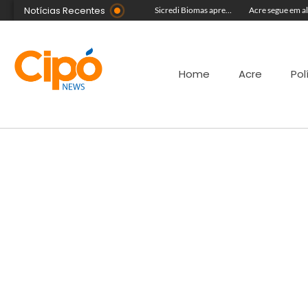
Notícias Recentes
Com equipe reforçada no Agosto Lilás, Delegacia da Mulher intensifica prisões e reduz acervo de inquéritos no Juruá
Colégio Militar Tiradentes supera médias estadual e nacional no SAEB e ENEM
Sicredi Biomas apresenta na Expoacre crédito do Plano Safra voltado às mulheres
Home
Acre
Pol