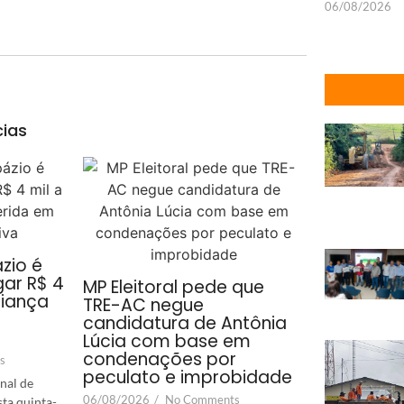
06/08/2026
cias
zio é
ar R$ 4
MP Eleitoral pede que
riança
TRE-AC negue
candidatura de Antônia
Lúcia com base em
condenações por
s
peculato e improbidade
nal de
06/08/2026
/
No Comments
sta quinta-