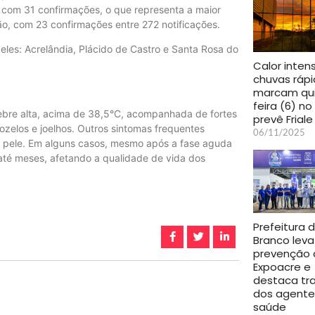
, com 31 confirmações, o que representa a maior
ião, com 23 confirmações entre 272 notificações.
eles: Acrelândia, Plácido de Castro e Santa Rosa do
Calor inten
chuvas ráp
marcam qu
feira (6) no
ebre alta, acima de 38,5°C, acompanhada de fortes
prevê Friale
zelos e joelhos. Outros sintomas frequentes
06/11/2025
a pele. Em alguns casos, mesmo após a fase aguda
até meses, afetando a qualidade de vida dos
Prefeitura d
Branco leva
prevenção 
Expoacre e
destaca tr
dos agente
saúde