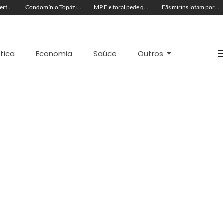
Acre segue em alerta para casos de síndrome respiratória aguda grave, aponta Fiocruz
Condomínio Topázio é condenado a pagar R$ 4 mil a família de criança ferida em quadra esportiva
MP Eleitoral pede que TRE-AC negue candidatura de Antônia Lúcia com base em condenações por peculato e improbidade
Fãs mirins lotam porta de hotel à espera de Ana Castela para show na Expoacre
ítica
Economia
Saúde
Outros