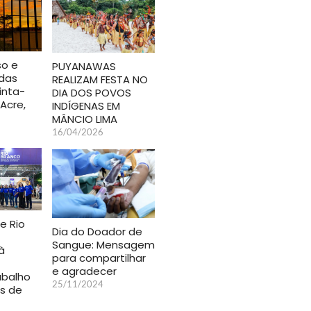
so e
PUYANAWAS
idas
REALIZAM FESTA NO
inta-
DIA DOS POVOS
 Acre,
INDÍGENAS EM
MÂNCIO LIMA
16/04/2026
e Rio
Dia do Doador de
Sangue: Mensagem
à
para compartilhar
e agradecer
abalho
25/11/2024
s de