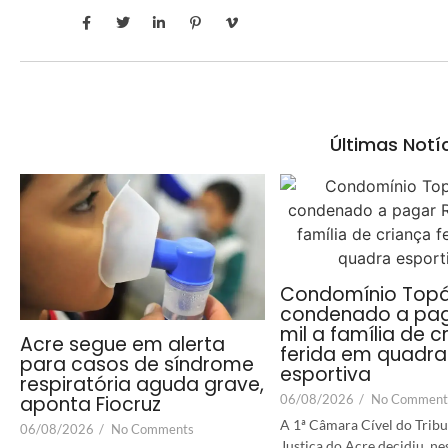
Últimas Notí
Condomínio Topá
condenado a pag
mil a família de c
Acre segue em alerta
ferida em quadra
para casos de síndrome
esportiva
respiratória aguda grave,
06/08/2026
/
No Comment
aponta Fiocruz
A 1ª Câmara Cível do Tribu
06/08/2026
/
No Comments
Justiça do Acre decidiu, ne