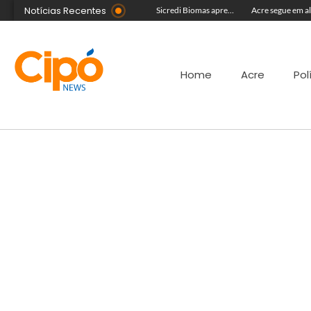
Notícias Recentes
Com equipe reforçada no Agosto Lilás, Delegacia da Mulher intensifica prisões e reduz acervo de inquéritos no Juruá
Colégio Militar Tiradentes supera médias estadual e nacional no SAEB e ENEM
Sicredi Biomas apresenta na Expoacre crédito do Plano Safra voltado às mulheres
Home
Acre
Pol