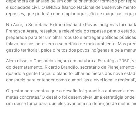
dependerá da análise de um comitê orientador formado por repr
e sociedade civil. O BNDES (Banco Nacional de Desenvolvimento 
repasses, que poderão contemplar aquisição de máquinas, equi
No Acre, a Secretaria Extraordinária de Povos Indígenas foi cria
Francisca Arara, ressaltou a relevância do repasse para o estado
preparada para ter um olhar robusto e entregar políticas públic
falava por nós antes era o secretário de meio ambiente. Mas pr
gestão territorial, pelos direitos dos povos indígenas e pela manu
Além disso, o Consórcio lançará em outubro a Estratégia 2050, 
do desmatamento. Ricardo Brandão, secretário de Planejamento do
quando a gente traçou o plano foi olhar as metas dos nove esta
consórcio para entender como cumpri-las a nível local e regional”,
O gestor acrescentou que o desafio foi garantir a autonomia dos
metas concretas.”O desafio foi desenvolver uma estratégia onde 
sim desse força para que eles avancem na definição de metas mui