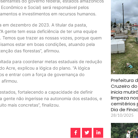
esentantes do governo federal, estados amazônicos
Econômico e Social) será responsável pelos
pamentos e investimentos em recursos humanos.
da em dezembro de 2023. A titular da pasta,
.”A gente tem essa deficiência de ter uma equipe
as. Temos que trazer as nossas vozes, porque quem
ecisamos estar em boas condições, atuando pela
tenção das florestas”, afirmou.
voltada para coordenar metas estaduais de redução
 Acre, explicou a lógica do plano. “A lógica
dos e entrar com a força de governança do
Prefeitura 
 afirmou.
Cruzeiro do
inicia mutir
 estados, fortalecendo a capacidade de definir
limpeza no
a gente não ingerisse na autonomia dos estados, e
cemitérios 
to mais concretas”, finalizou.
Dia de Fina
28/10/2025