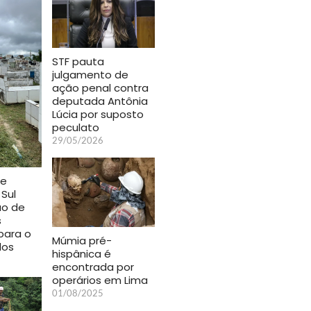
STF pauta
julgamento de
ação penal contra
deputada Antônia
Lúcia por suposto
peculato
29/05/2026
de
 Sul
ão de
s
para o
Múmia pré-
dos
hispânica é
encontrada por
operários em Lima
01/08/2025