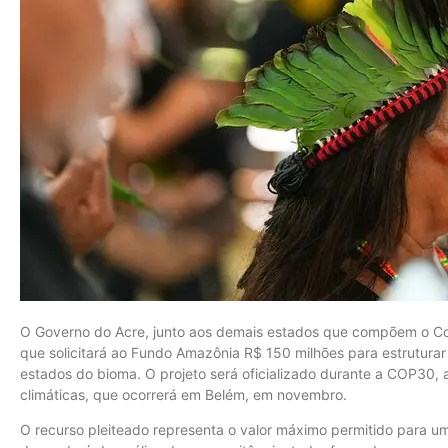
O Governo do Acre, junto aos demais estados que compõem o Con
que solicitará ao Fundo Amazônia R$ 150 milhões para estruturar
estados do bioma. O projeto será oficializado durante a COP30
climáticas, que ocorrerá em Belém, em novembro.
O recurso pleiteado representa o valor máximo permitido para u