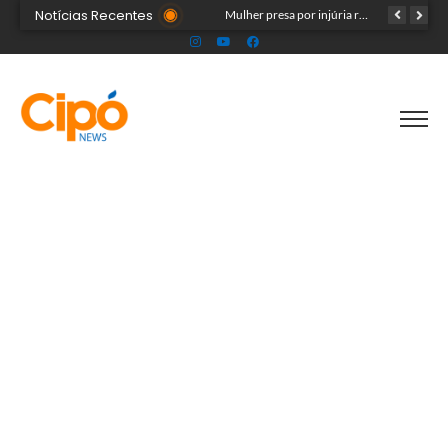
Notícias Recentes
Público ainda pode garantir entrada para show do Som & Louvor na Expoacre nesta sexta
Mulher presa por injúria racial contra Rainha do Rodeio é solta após audiência
Seadh repudia ataque racista contra Rainha da Expoacre 2026 e reforça combate à discriminação