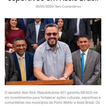
20/05/2026
Sem Comentários
/
O senador Alan Rick (Republicanos-AC) garantiu R$ 600 mil
em investimentos para fortalecer ações culturais, esportivas e
comunitárias nos municípios de Porto Walter e Assis Brasil. Os