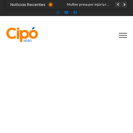
Notícias Recentes
Público ainda pode garantir entrada para show do Som & Louvor na Expoacre nesta sexta
Mulher presa por injúria racial contra Rainha do Rodeio é solta após audiência
Seadh repudia ataque racista contra Rainha da Expoacre 2026 e reforça combate à discriminação