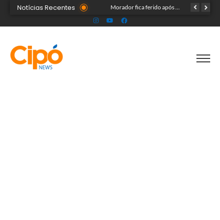
Notícias Recentes
Madsom Cameli e seu time foram os estrategistas principais para quase 20 mil pessoas na maior convenção já registrada no Acre
Morador fica ferido após acidente com terçado em comunidade rural no Acre
Após identificar falhas, MPAC monitora assistência a adultos com autismo em Cruzeiro