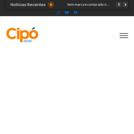
Notícias Recentes
Onda polar chega ao Acre na próxima terça-feira e deve provocar chuvas e queda nas temperaturas
Sem marca e comprado na internet: ‘forninho maldito’ tira a vida de menina de 3 anos
Professor é detido pela polícia suspeito de envolvimento com menores durante aulas particulares