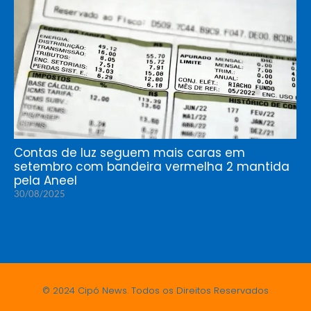
Contas de luz seguem mais caras em
setembro com bandeira vermelha 2 mantida
pela Aneel
30/08/2025
© 2024 Cipó News. Todos os Direitos Reservados