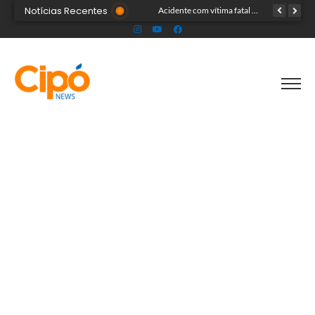
Notícias Recentes
Procon/AC participa de oficina nacional de capacitação para fiscalização do mercado de apostas de quota fixa
Acidente com vítima fatal é registrado na entrada do Ramal 3, em Cruzeiro do Sul
Incêndio atinge residência de madeira no bairro do Colégio, em Cruzeiro do Sul