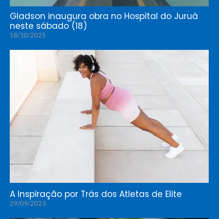
Gladson inaugura obra no Hospital do Juruá
neste sábado (18)
18/10/2025
A Inspiração por Trás dos Atletas de Elite
29/09/2023