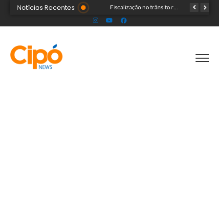
Notícias Recentes
Senac Acre leva workshop de maquiagem à sétima noite da Expoacre 2026
Fiscalização no trânsito reduz as autuações por embriaguez ao longo da Expoacre
TRAGÉDIA: helicóptero cai e mata quatro pessoas; vítimas eram turistas