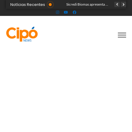
Notícias Recentes
Colégio Militar Tiradentes supera médias estadual e nacional no SAEB e ENEM
Sicredi Biomas apresenta na Expoacre crédito do Plano Safra voltado às mulheres
Acre segue em alerta para casos de síndrome respiratória aguda grave, aponta Fiocruz