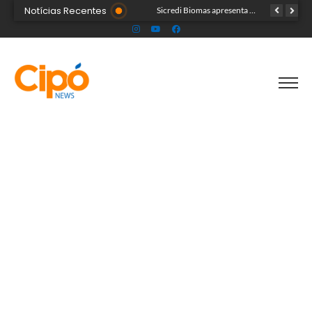
Notícias Recentes
Colégio Militar Tiradentes supera médias estadual e nacional no SAEB e ENEM
Sicredi Biomas apresenta na Expoacre crédito do Plano Safra voltado às mulheres
Acre segue em alerta para casos de síndrome respiratória aguda grave, aponta Fiocruz