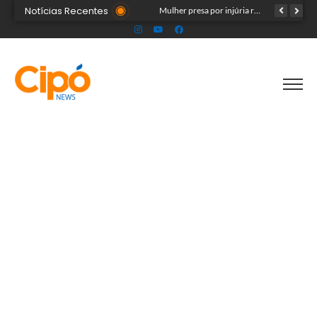
Notícias Recentes
Público ainda pode garantir entrada para show do Som & Louvor na Expoacre nesta sexta
Mulher presa por injúria racial contra Rainha do Rodeio é solta após audiência
Seadh repudia ataque racista contra Rainha da Expoacre 2026 e reforça combate à discriminação