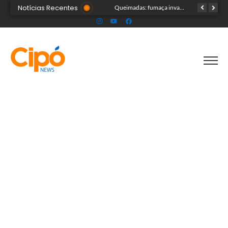
Notícias Recentes
TRAGÉDIA: helicóptero cai e mata quatro pessoas; vítimas eram turistas
Queimadas: fumaça invade a pista e prejudica trânsito em Rio Branco
Casal encontrado morto em motel estava em banheira