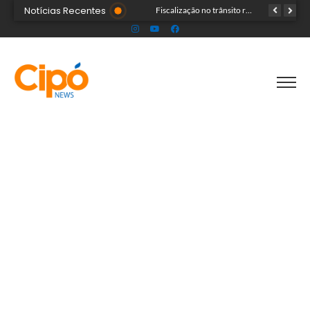
Notícias Recentes
Senac Acre leva workshop de maquiagem à sétima noite da Expoacre 2026
Fiscalização no trânsito reduz as autuações por embriaguez ao longo da Expoacre
TRAGÉDIA: helicóptero cai e mata quatro pessoas; vítimas eram turistas