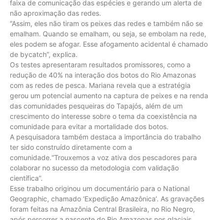
faixa de comunicação das espécies e gerando um alerta de
não aproximação das redes.
“Assim, eles não tiram os peixes das redes e também não se
emalham. Quando se emalham, ou seja, se embolam na rede,
eles podem se afogar. Esse afogamento acidental é chamado
de bycatch”, explica.
Os testes apresentaram resultados promissores, como a
redução de 40% na interação dos botos do Rio Amazonas
com as redes de pesca. Mariana revela que a estratégia
gerou um potencial aumento na captura de peixes e na renda
das comunidades pesqueiras do Tapajós, além de um
crescimento do interesse sobre o tema da coexistência na
comunidade para evitar a mortalidade dos botos.
A pesquisadora também destaca a importância do trabalho
ter sido construído diretamente com a
comunidade.“Trouxemos a voz ativa dos pescadores para
colaborar no sucesso da metodologia com validação
científica”.
Esse trabalho originou um documentário para o National
Geographic, chamado ‘Expedição Amazônica’. As gravações
foram feitas na Amazônia Central Brasileira, no Rio Negro,
após percorrer a nascente do Rio Amazonas nos glaciais