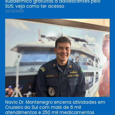
subdérmico gratuitos a adolescentes pelo
SUS; veja como ter acesso
22/12/2025
Navio Dr. Montenegro encerra atividades em
Cruzeiro do Sul com mais de 6 mil
atendimentos e 250 mil medicamentos