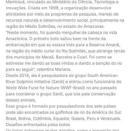
Mamirauá, vinculado ao Ministério da Ciência, Tecnologia e
Inovações. Criada em 1999, a organização desenvolve
atividades por meio de programas de pesquisa, manejo de
recursos naturais e desenvolvimento social, principalmente na
região do Médio Solimões, no estado do Amazonas.
“Neste momento, foi quando mergulhei de cabeça na vida
Amazônica. O primeiro boto saltou bem na frente da
embarcação em que eu estava indo para a Reserva Amanã,
na região do médio curso do Rio Solimões, que abrange terras
dos municípios de Maraã, Barcelos e Coari. Foi como se
estivesse me dando as boas vindas e dando a benção do rio
para eu seguir”, relembra Mariana.
Desde 2019, ela é pesquisadora do grupo South American
River Dolphins Initiative (Sardi) e entrou como funcionária do
World Wide Fund for Nature (WWF-Brasil) no ano passado
para coordenar o grupo Sardi, que luta pela conservação
desses animais.
Esse grupo é formado por pesquisadores dos sete países
onde são encontrados os golfinhos de rio da América do Sul:
Brasil, Bolívia, Colômbia, Equador, Guiana, Peru e Venezuela.
Desafios enfrentados pelos botos
Os botos enfrentam muitos desafios, como a expansão dos