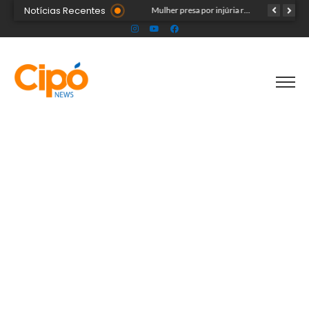
Notícias Recentes
Público ainda pode garantir entrada para show do Som & Louvor na Expoacre nesta sexta
Mulher presa por injúria racial contra Rainha do Rodeio é solta após audiência
Seadh repudia ataque racista contra Rainha da Expoacre 2026 e reforça combate à discriminação