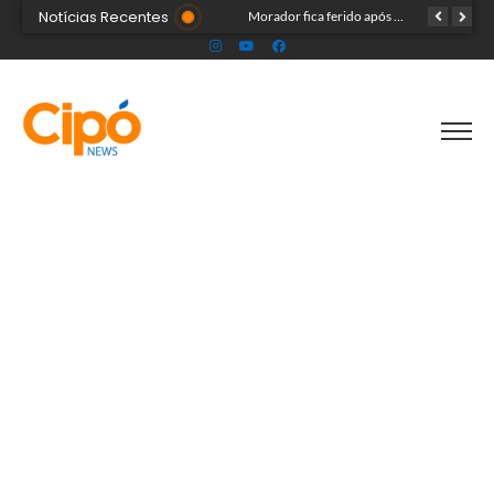
Notícias Recentes
Madsom Cameli e seu time foram os estrategistas principais para quase 20 mil pessoas na maior convenção já registrada no Acre
Morador fica ferido após acidente com terçado em comunidade rural no Acre
Após identificar falhas, MPAC monitora assistência a adultos com autismo em Cruzeiro