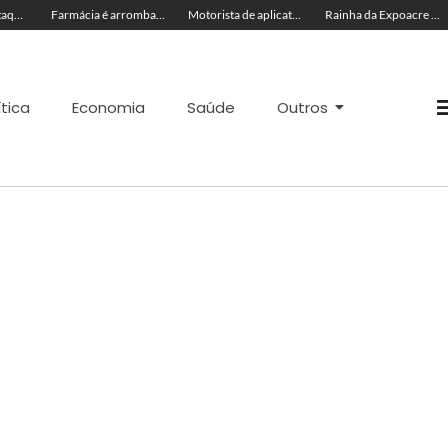
Seadh repudia ataque racista contra Rainha da Expoacre 2026 e reforça combate à discriminação
Farmácia é arrombada e tem estoque de canetas emagrecedoras levado em Rio Branco
Motorista de aplicativo é agredido enquanto trabalhava no Chico Mendes
Rainha da Expoacre 2026 é vítima de injúria racial durante evento e suspeita é presa em flagrante
ítica
Economia
Saúde
Outros