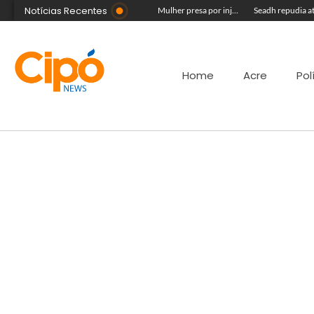
Notícias Recentes
Vídeo mostra jovem sendo forçado a mandar beijos para líder de facção antes de ser executado a tiros
Público ainda pode garantir entrada para show do Som & Louvor na Expoacre nesta sexta
Mulher presa por injúria racial contra Rainha do Rodeio é solta após audiência
Home
Acre
Pol