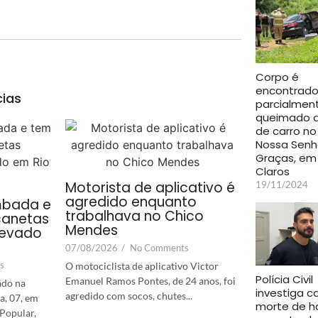
Corpo é
encontrad
cias
parcialmen
queimado d
de carro no
Nossa Senh
Graças, em
Claros
Motorista de aplicativo é
19/11/2024
agredido enquanto
mbada e
trabalhava no Chico
canetas
Mendes
levado
07/08/2026
/
No Comments
s
O motociclista de aplicativo Victor
Polícia Civil
Emanuel Ramos Pontes, de 24 anos, foi
ado na
investiga c
agredido com socos, chutes...
a, 07, em
morte de 
Popular,