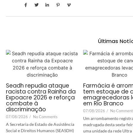
Últimas Notí
Seadh repudia ataque
Farmácia é arro
racista contra Rainha da
tem estoque de 
Expoacre 2026 e reforça
emagrecedoras 
combate à
em Rio Branco
discriminação
07/08/2026
/
No Comment
07/08/2026
/
No Comments
Um arrombamento registr
A Secretaria de Estado de Assistência
madrugada desta sexta-feir
Social e Direitos Humanos (SEASDH)
uma unidade da rede Ultra 