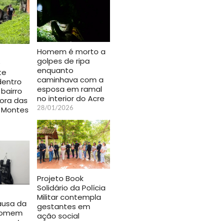
Homem é morto a
golpes de ripa
o
enquanto
te
caminhava com a
entro
esposa em ramal
 bairro
no interior do Acre
ora das
28/01/2026
 Montes
Projeto Book
Solidário da Polícia
Militar contempla
ausa da
gestantes em
homem
ação social