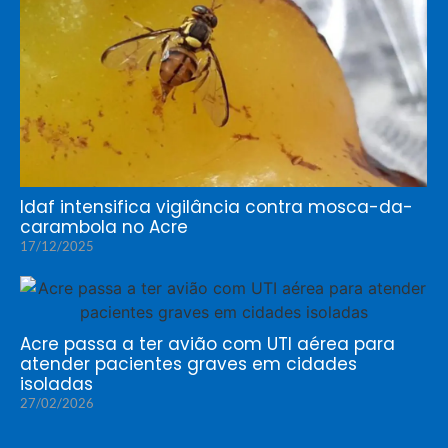
Idaf intensifica vigilância contra mosca-da-
carambola no Acre
17/12/2025
Acre passa a ter avião com UTI aérea para
atender pacientes graves em cidades
isoladas
27/02/2026