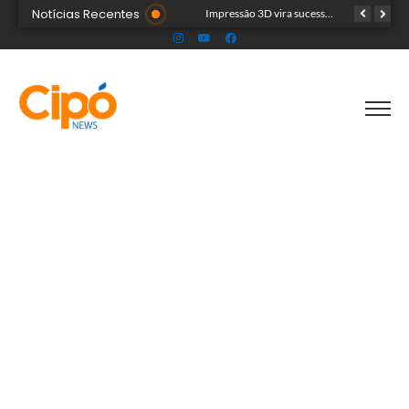
Notícias Recentes
Artista plástica Raíssa Alvarenga expõe suas obras na Feira de Negócios do Novenário em Cruzeiro do Sul
Impressão 3D vira sucesso na Feira de Negócios do Novenário com brinquedos personalizados e sensoriais
Cinco acreanos mortos em acidente trágico na BR-364 são velados juntos