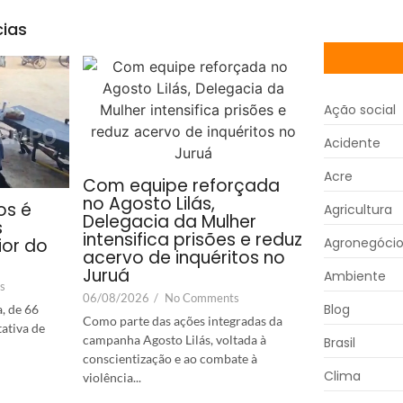
cias
Ação social
Acidente
Acre
Com equipe reforçada
no Agosto Lilás,
os é
Agricultura
Delegacia da Mulher
s
intensifica prisões e reduz
Agronegóci
ior do
acervo de inquéritos no
Juruá
Ambiente
s
06/08/2026
/
No Comments
Blog
, de 66
Como parte das ações integradas da
tativa de
campanha Agosto Lilás, voltada à
Brasil
conscientização e ao combate à
Clima
violência...