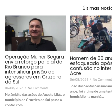
Últimas Notí
Operação Mulher Segura
Homem de 66 an
envia reforço policial de
esfaqueado apó
Rio Branco para
confusão no inter
intensificar prisão de
Acre
agressores em Cruzeiro
06/08/2026
/
No Comment
do Sul
João dos Santos Sussuarana
06/08/2026
/
No Comments
anos, foi vítima de uma ten
No âmbito das ações do Agosto Lilás, o
homicídio na manhã...
município de Cruzeiro do Sul passa a
contar com...