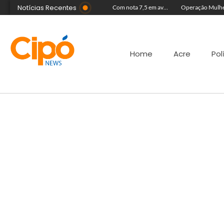
Notícias Recentes
Escola Dom Henrique Ruth volta a ter nota no IDEB após três ciclos sem alcançar índice
Fãs mirins lotam porta de hotel à espera de Ana Castela para show na Expoacre
Com nota 7,5 em avaliação nacional, Escola Diocesana São José celebra destaque no desempenho educacional em Cruzeiro do Sul
Home
Acre
Pol