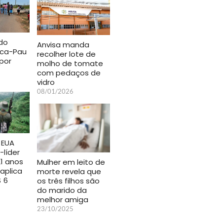
do
Anvisa manda
ica-Pau
recolher lote de
por
molho de tomate
com pedaços de
vidro
08/01/2026
 EUA
líder
21 anos
Mulher em leito de
 aplica
morte revela que
 6
os três filhos são
do marido da
melhor amiga
23/10/2025