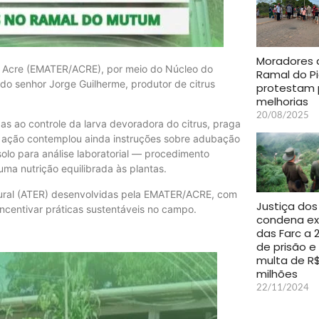
Moradores 
o Acre (EMATER/ACRE), por meio do Núcleo do
Ramal do P
e do senhor Jorge Guilherme, produtor de citrus
protestam 
melhorias
20/08/2025
as ao controle da larva devoradora do citrus, praga
. A ação contemplou ainda instruções sobre adubação
olo para análise laboratorial — procedimento
uma nutrição equilibrada às plantas.
o Rural (ATER) desenvolvidas pela EMATER/ACRE, com
Justiça dos
 incentivar práticas sustentáveis no campo.
condena ex-
das Farc a 
de prisão e
multa de R$
milhões
22/11/2024