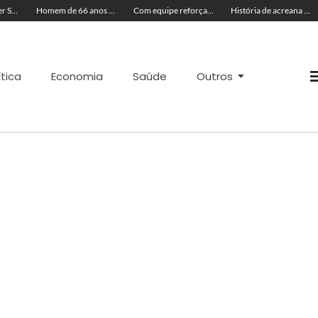
Operação Mulher Segura envia reforço policial de Rio Branco para intensificar prisão de agressores em Cruzeiro do Sul
Homem de 66 anos é esfaqueado após confusão no interior do Acre
Com equipe reforçada no Agosto Lilás, Delegacia da Mulher intensifica prisões e reduz acervo de inquéritos no Juruá
História de acreana de Rodrigues Alves que se casou em hospital, ganha destaque na BBC
ítica
Economia
Saúde
Outros