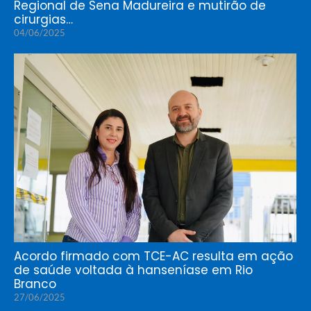
Regional de Sena Madureira e mutirão de
cirurgias…
04/06/2025
Acordo firmado com TCE-AC resulta em ação
de saúde voltada à hanseníase em Rio
Branco
27/06/2025