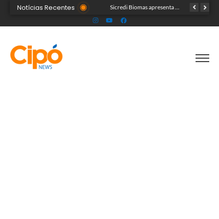
Notícias Recentes
Colégio Militar Tiradentes supera médias estadual e nacional no SAEB e ENEM
Sicredi Biomas apresenta na Expoacre crédito do Plano Safra voltado às mulheres
Acre segue em alerta para casos de síndrome respiratória aguda grave, aponta Fiocruz