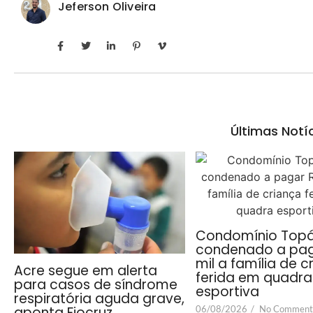
Jeferson Oliveira
Últimas Notí
Condomínio Topá
condenado a pag
mil a família de c
Acre segue em alerta
ferida em quadra
para casos de síndrome
esportiva
respiratória aguda grave,
06/08/2026
/
No Comment
aponta Fiocruz