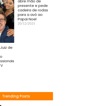
abre mão de
presente e pede
cadeira de rodas
para a avó ao
Papai Noel
20/12/2025
Juiz de
do
issionais
TV
Trending Posts