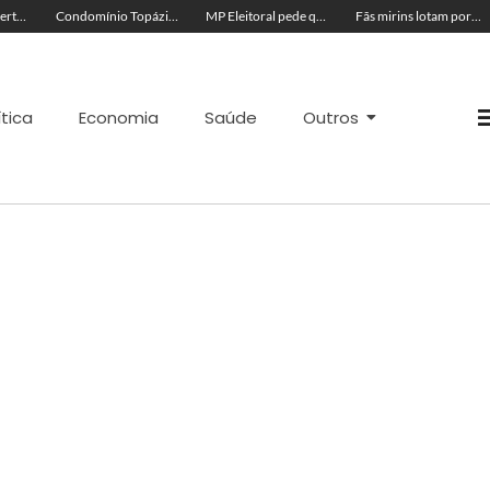
Acre segue em alerta para casos de síndrome respiratória aguda grave, aponta Fiocruz
Condomínio Topázio é condenado a pagar R$ 4 mil a família de criança ferida em quadra esportiva
MP Eleitoral pede que TRE-AC negue candidatura de Antônia Lúcia com base em condenações por peculato e improbidade
Fãs mirins lotam porta de hotel à espera de Ana Castela para show na Expoacre
ítica
Economia
Saúde
Outros