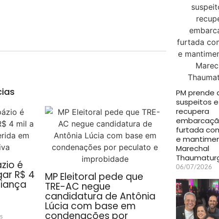
cias
PM prende 
suspeitos e
recupera
embarcaç
furtada co
e mantime
Marechal
Thaumatur
zio é
06/07/2026
ar R$ 4
MP Eleitoral pede que
riança
TRE-AC negue
candidatura de Antônia
Lúcia com base em
condenações por
s