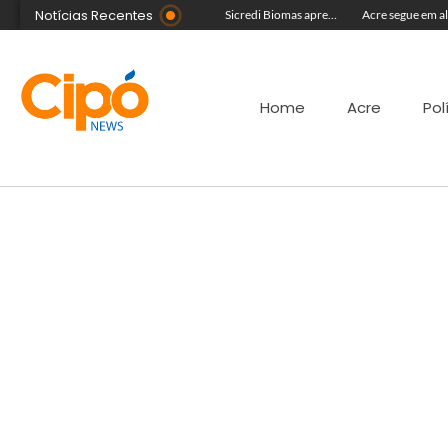
Notícias Recentes
Com equipe reforçada no Agosto Lilás, Delegacia da Mulher intensifica prisões e reduz acervo de inquéritos no Juruá
Colégio Militar Tiradentes supera médias estadual e nacional no SAEB e ENEM
Sicredi Biomas apresenta na Expoacre crédito do Plano Safra voltado às mulheres
Home
Acre
Pol