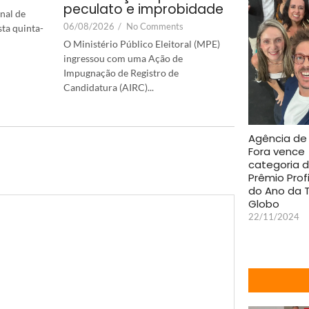
peculato e improbidade
nal de
06/08/2026
/
No Comments
sta quinta-
O Ministério Público Eleitoral (MPE)
ingressou com uma Ação de
Impugnação de Registro de
Candidatura (AIRC)...
Agência de 
Fora vence
categoria 
Prêmio Prof
do Ano da 
Globo
22/11/2024