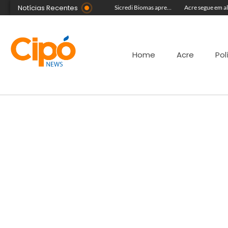
Notícias Recentes
Com equipe reforçada no Agosto Lilás, Delegacia da Mulher intensifica prisões e reduz acervo de inquéritos no Juruá
Colégio Militar Tiradentes supera médias estadual e nacional no SAEB e ENEM
Sicredi Biomas apresenta na Expoacre crédito do Plano Safra voltado às mulheres
Home
Acre
Pol