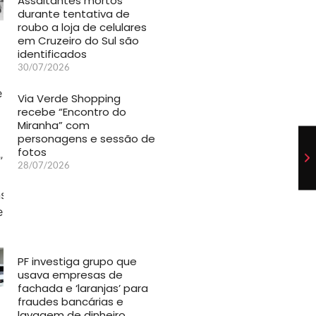
Assaltantes mortos
durante tentativa de
roubo a loja de celulares
em Cruzeiro do Sul são
identificados
30/07/2026
Via Verde Shopping
recebe “Encontro do
Miranha” com
personagens e sessão de
fotos
28/07/2026
PF investiga grupo que
usava empresas de
fachada e ‘laranjas’ para
fraudes bancárias e
lavagem de dinheiro