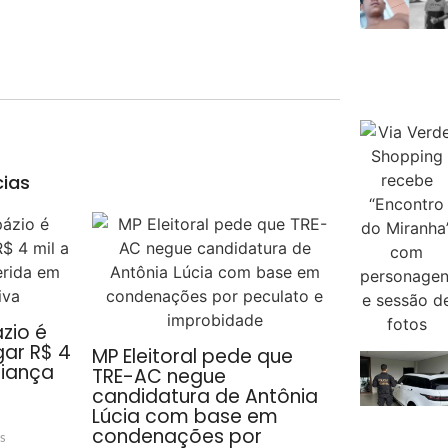
cias
zio é
ar R$ 4
MP Eleitoral pede que
riança
TRE-AC negue
candidatura de Antônia
Lúcia com base em
condenações por
s