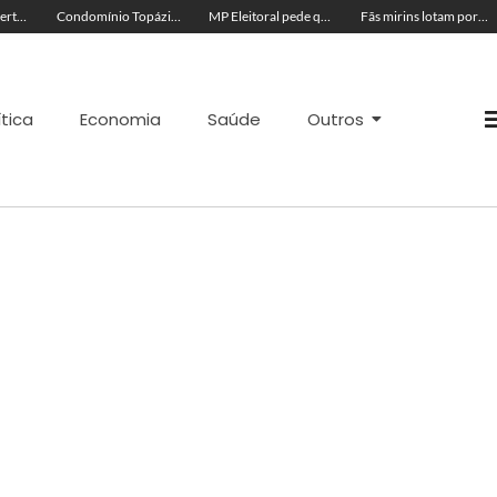
Acre segue em alerta para casos de síndrome respiratória aguda grave, aponta Fiocruz
Condomínio Topázio é condenado a pagar R$ 4 mil a família de criança ferida em quadra esportiva
MP Eleitoral pede que TRE-AC negue candidatura de Antônia Lúcia com base em condenações por peculato e improbidade
Fãs mirins lotam porta de hotel à espera de Ana Castela para show na Expoacre
ítica
Economia
Saúde
Outros