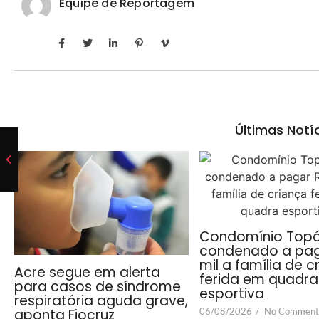
Equipe de Reportagem
Últimas Notí
Condomínio Topá
condenado a pag
mil a família de c
Acre segue em alerta
ferida em quadra
para casos de síndrome
esportiva
respiratória aguda grave,
06/08/2026
/
No Comment
aponta Fiocruz