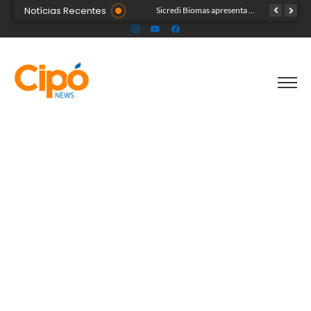
Notícias Recentes
Colégio Militar Tiradentes supera médias estadual e nacional no SAEB e ENEM
Sicredi Biomas apresenta na Expoacre crédito do Plano Safra voltado às mulheres
Acre segue em alerta para casos de síndrome respiratória aguda grave, aponta Fiocruz