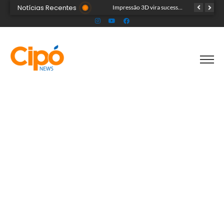
Notícias Recentes
Artista plástica Raíssa Alvarenga expõe suas obras na Feira de Negócios do Novenário em Cruzeiro do Sul
Impressão 3D vira sucesso na Feira de Negócios do Novenário com brinquedos personalizados e sensoriais
Cinco acreanos mortos em acidente trágico na BR-364 são velados juntos