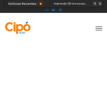
Notícias Recentes
Artista plástica Raíssa Alvarenga expõe suas obras na Feira de Negócios do Novenário em Cruzeiro do Sul
Impressão 3D vira sucesso na Feira de Negócios do Novenário com brinquedos personalizados e sensoriais
Cinco acreanos mortos em acidente trágico na BR-364 são velados juntos