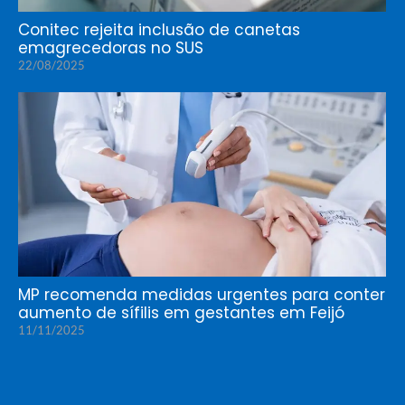
Conitec rejeita inclusão de canetas
emagrecedoras no SUS
22/08/2025
MP recomenda medidas urgentes para conter
aumento de sífilis em gestantes em Feijó
11/11/2025