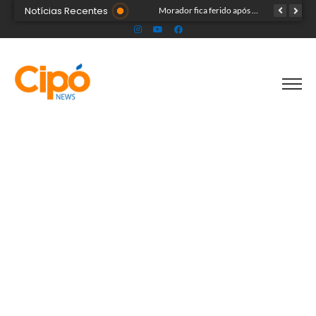
Notícias Recentes
Madsom Cameli e seu time foram os estrategistas principais para quase 20 mil pessoas na maior convenção já registrada no Acre
Morador fica ferido após acidente com terçado em comunidade rural no Acre
Após identificar falhas, MPAC monitora assistência a adultos com autismo em Cruzeiro