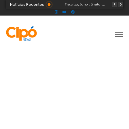
Notícias Recentes
Senac Acre leva workshop de maquiagem à sétima noite da Expoacre 2026
Fiscalização no trânsito reduz as autuações por embriaguez ao longo da Expoacre
TRAGÉDIA: helicóptero cai e mata quatro pessoas; vítimas eram turistas