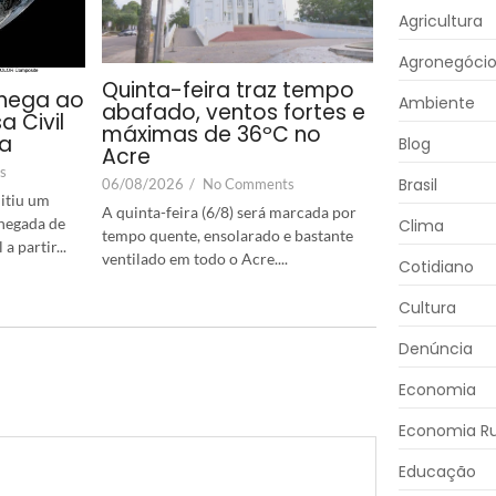
Agricultura
Agronegóci
Quinta-feira traz tempo
hega ao
Ambiente
abafado, ventos fortes e
a Civil
máximas de 36ºC no
ta
Blog
Acre
s
Brasil
06/08/2026
/
No Comments
itiu um
A quinta-feira (6/8) será marcada por
chegada de
Clima
tempo quente, ensolarado e bastante
 partir...
ventilado em todo o Acre....
Cotidiano
Cultura
Denúncia
Economia
Economia Ru
Educação