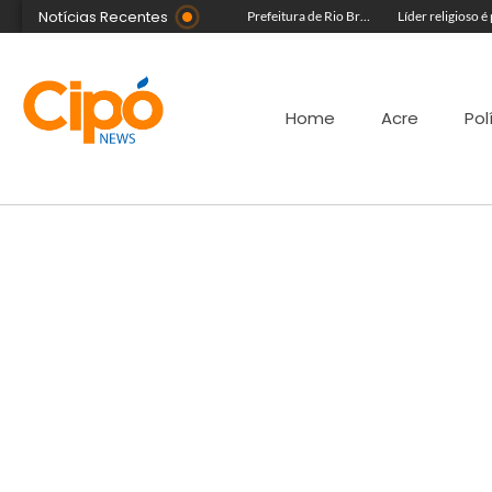
Notícias Recentes
Morador fica ferido após acidente com terçado em comunidade rural no Acre
Governo do Acre e Peru iniciam articulação para fortalecer atendimento em saúde na região de fronteira
Prefeitura de Rio Branco leva prevenção à Expoacre e destaca trabalho dos agentes de saúde
Home
Acre
Pol