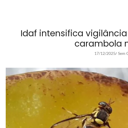
Idaf intensifica vigilân
carambola n
17/12/2025
Sem C
/