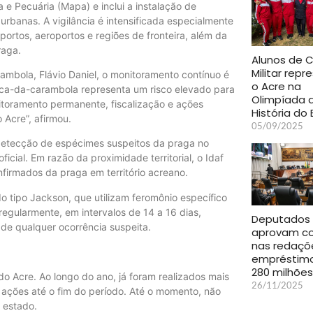
a e Pecuária (Mapa) e inclui a instalação de
urbanas. A vigilância é intensificada especialmente
ortos, aeroportos e regiões de fronteira, além da
raga.
Alunos de C
Militar rep
bola, Flávio Daniel, o monitoramento contínuo é
o Acre na
mosca-da-carambola representa um risco elevado para
Olimpíada 
onitoramento permanente, fiscalização e ações
História do 
 Acre”, afirmou.
05/09/2025
a detecção de espécimes suspeitos da praga no
cial. Em razão da proximidade territorial, o Idaf
nfirmados da praga em território acreano.
 tipo Jackson, que utilizam feromônio específico
regularmente, em intervalos de 14 a 16 dias,
Deputados
 de qualquer ocorrência suspeita.
aprovam co
nas redaçõ
empréstimo
280 milhões
do Acre. Ao longo do ano, já foram realizados mais
26/11/2025
ações até o fim do período. Até o momento, não
 estado.