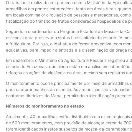
O trabalho é realizado em parceria com o Ministério da Agricultur
armadilhas em pontos estratégicos, tanto em áreas rurais quanto 
em locais com maior circulação de pessoas e mercadorias, como p
fiscalização do trânsito de frutos considerados hospedeiros da p
Segundo o coordenador do Programa Estadual da Mosca-da-Caram
essencial para preservar o status fitossanitário do estado. “A 
a fruticultura. Por isso, o Idaf atua de forma preventiva, com m
educativas, para impedir a entrada e a disseminação da praga no
Em dezembro, o Ministério da Agricultura e Pecuária registrou 
estado do Amazonas, que ainda estão em análise em laboratório ofi
reforçou as ações de vigilância no Acre, mesmo sem registros co
O monitoramento ocorre principalmente por meio de armadilhas do
para capturar machos da espécie. As armadilhas são vistoriadas 
conforme diretrizes do Mapa, permitindo a identificação precoce
Números do monitoramento no estado
Atualmente, 40 armadilhas estão distribuídas em cinco regionais 
de 500 monitoramentos, com previsão de alcançar cerca de 700 
foram identificados insetos suspeitos da mosca-da-carambola no