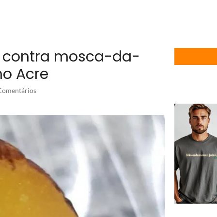
cia contra mosca-da-
o Acre
omentários