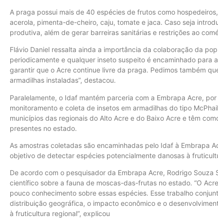
A praga possui mais de 40 espécies de frutos como hospedeiros,
acerola, pimenta-de-cheiro, caju, tomate e jaca. Caso seja introd
produtiva, além de gerar barreiras sanitárias e restrições ao comé
Flávio Daniel ressalta ainda a importância da colaboração da pop
periodicamente e qualquer inseto suspeito é encaminhado para an
garantir que o Acre continue livre da praga. Pedimos também que
armadilhas instaladas”, destacou.
Paralelamente, o Idaf mantém parceria com a Embrapa Acre, por
monitoramento e coleta de insetos em armadilhas do tipo McPhail
municípios das regionais do Alto Acre e do Baixo Acre e têm com
presentes no estado.
As amostras coletadas são encaminhadas pelo Idaf à Embrapa Acr
objetivo de detectar espécies potencialmente danosas à fruticul
De acordo com o pesquisador da Embrapa Acre, Rodrigo Souza Sa
científico sobre a fauna de moscas-das-frutas no estado. “O Ac
pouco conhecimento sobre essas espécies. Esse trabalho conjunt
distribuição geográfica, o impacto econômico e o desenvolviment
à fruticultura regional”, explicou