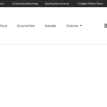
Líder religioso é preso por transformar fiéis em escravos sexuais
Ciclone bomba chega ao Brasil hoje e Defesa Civil Nacional faz alerta
Quinta-feira traz tempo abafado, ventos fortes e máximas de 36ºC no Acre
Colégio Militar Dom Pedro II obtém maior nota do Ideb no Acre
ítica
Economia
Saúde
Outros