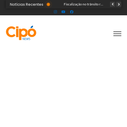
Notícias Recentes
Senac Acre leva workshop de maquiagem à sétima noite da Expoacre 2026
Fiscalização no trânsito reduz as autuações por embriaguez ao longo da Expoacre
TRAGÉDIA: helicóptero cai e mata quatro pessoas; vítimas eram turistas