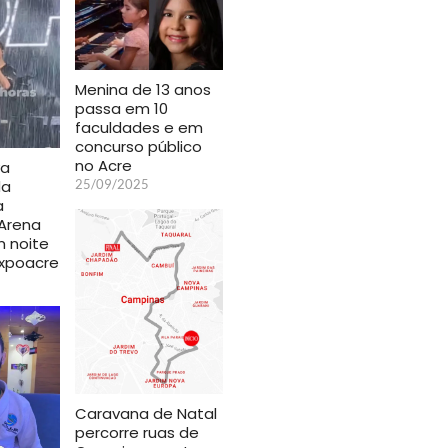
Menina de 13 anos
passa em 10
faculdades e em
concurso público
no Acre
va
25/09/2025
da
a
 Arena
m noite
Expoacre
Caravana de Natal
percorre ruas de