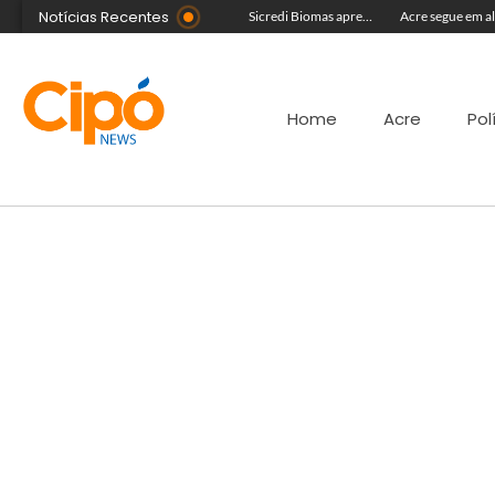
Notícias Recentes
Com equipe reforçada no Agosto Lilás, Delegacia da Mulher intensifica prisões e reduz acervo de inquéritos no Juruá
Colégio Militar Tiradentes supera médias estadual e nacional no SAEB e ENEM
Sicredi Biomas apresenta na Expoacre crédito do Plano Safra voltado às mulheres
Home
Acre
Pol