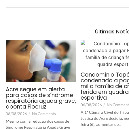
Últimas Notí
Condomínio Topá
condenado a pag
mil a família de c
Acre segue em alerta
ferida em quadra
para casos de síndrome
esportiva
respiratória aguda grave,
06/08/2026
/
No Comment
aponta Fiocruz
A 1ª Câmara Cível do Tribu
06/08/2026
/
No Comments
Justiça do Acre decidiu, ne
Mesmo com a redução dos casos de
feira (6), aumentar de...
Síndrome Respiratória Aguda Grave