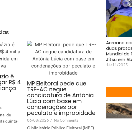
cias
Acreano co
duas prata
Mundial de 
Jítsu em Ab
14/11/2025
zio é
ar R$ 4
MP Eleitoral pede que
riança
TRE-AC negue
candidatura de Antônia
Lúcia com base em
condenações por
s
peculato e improbidade
nal de
06/08/2026
/
No Comments
sta quinta-
O Ministério Público Eleitoral (MPE)