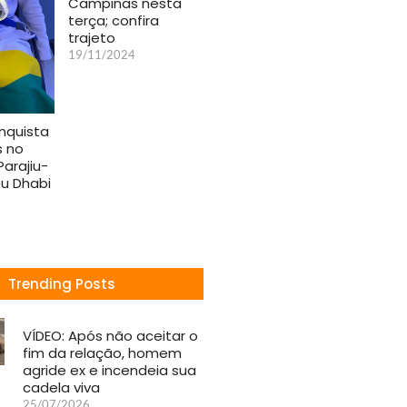
Campinas nesta
terça; confira
trajeto
19/11/2024
nquista
s no
Parajiu-
u Dhabi
Trending Posts
VÍDEO: Após não aceitar o
fim da relação, homem
agride ex e incendeia sua
cadela viva
25/07/2026