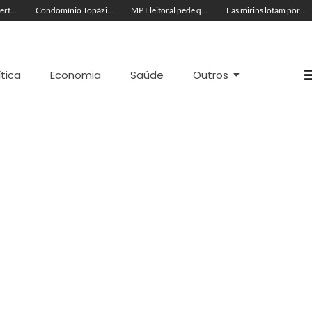
Acre segue em alerta para casos de síndrome respiratória aguda grave, aponta Fiocruz
Condomínio Topázio é condenado a pagar R$ 4 mil a família de criança ferida em quadra esportiva
MP Eleitoral pede que TRE-AC negue candidatura de Antônia Lúcia com base em condenações por peculato e improbidade
Fãs mirins lotam porta de hotel à espera de Ana Castela para show na Expoacre
ítica
Economia
Saúde
Outros