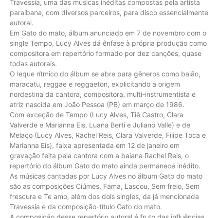
Travessia, uma das músicas inéditas compostas pela artista
paraibana, com diversos parceiros, para disco essencialmente
autoral.
Em Gato do mato, álbum anunciado em 7 de novembro com o
single Tempo, Lucy Alves dá ênfase à própria produção como
compositora em repertório formado por dez canções, quase
todas autorais.
O leque rítmico do álbum se abre para gêneros como baião,
maracatu, reggae e reggaeton, explicitando a origem
nordestina da cantora, compositora, multi-instrumentista e
atriz nascida em João Pessoa (PB) em março de 1986.
Com exceção de Tempo (Lucy Alves, Tiê Castro, Clara
Valverde e Marianna Eis, Luana Berti e Juliano Valle) e de
Melaço (Lucy Alves, Rachel Reis, Clara Valverde, Filipe Toca e
Marianna Eis), faixa apresentada em 12 de janeiro em
gravação feita pela cantora com a baiana Rachel Reis, o
repertório do álbum Gato do mato ainda permanece inédito.
As músicas cantadas por Lucy Alves no álbum Gato do mato
são as composições Ciúmes, Fama, Lascou, Sem freio, Sem
frescura e Te amo, além dos dois singles, da já mencionada
Travessia e da composição-título Gato do mato.
A composição desse repertório autoral é fruto das influências