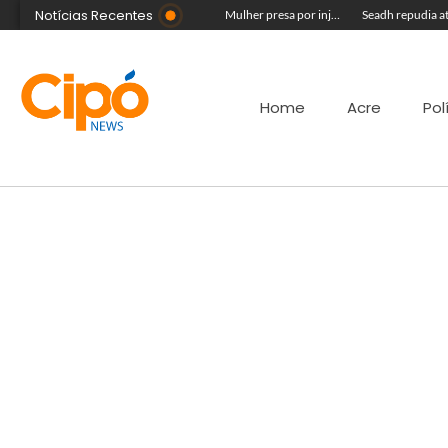
Notícias Recentes
Vídeo mostra jovem sendo forçado a mandar beijos para líder de facção antes de ser executado a tiros
Público ainda pode garantir entrada para show do Som & Louvor na Expoacre nesta sexta
Mulher presa por injúria racial contra Rainha do Rodeio é solta após audiência
Home
Acre
Pol