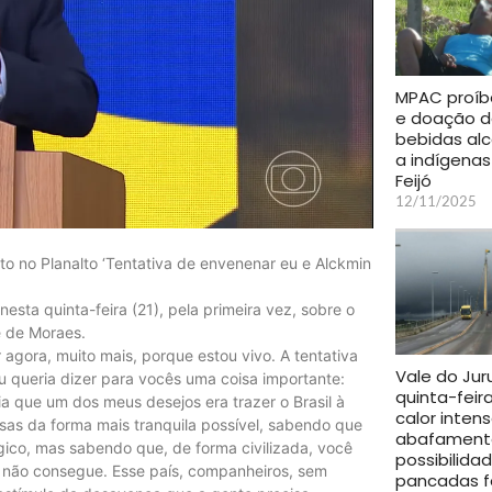
MPAC proíb
e doação 
bebidas alc
a indígena
Feijó
12/11/2025
o no Planalto ‘Tentativa de envenenar eu e Alckmin
esta quinta-feira (21), pela primeira vez, sobre o
e de Moraes.
agora, muito mais, porque estou vivo. A tentativa
Vale do Jur
u queria dizer para vocês uma coisa importante:
quinta-feir
a que um dos meus desejos era trazer o Brasil à
calor intens
isas da forma mais tranquila possível, sabendo que
abafament
gico, mas sabendo que, de forma civilizada, você
possibilida
a não consegue. Esse país, companheiros, sem
pancadas f