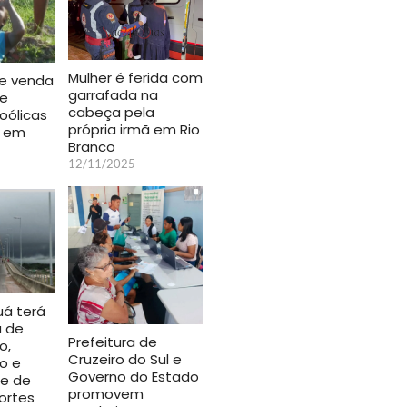
Mulher é ferida com
e venda
garrafada na
de
cabeça pela
oólicas
própria irmã em Rio
s em
Branco
12/11/2025
uá terá
a de
Prefeitura de
o,
Cruzeiro do Sul e
o e
Governo do Estado
de de
promovem
ortes