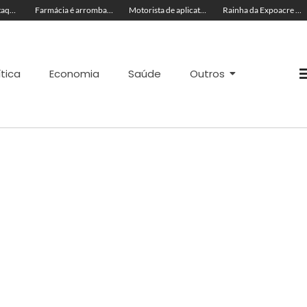
Seadh repudia ataque racista contra Rainha da Expoacre 2026 e reforça combate à discriminação
Farmácia é arrombada e tem estoque de canetas emagrecedoras levado em Rio Branco
Motorista de aplicativo é agredido enquanto trabalhava no Chico Mendes
Rainha da Expoacre 2026 é vítima de injúria racial durante evento e suspeita é presa em flagrante
ítica
Economia
Saúde
Outros