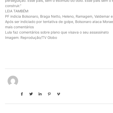
perseguição. Esse país, sem o estímulo do ódio. Esse país sem o
construir.”
LEIA TAMBÉM:
PF indicia Bolsonaro, Braga Netto, Heleno, Ramagem, Valdemar e 
Após ser indiciado por tentativa de golpe, Bolsonaro ataca Mora
mais comentários
Lula faz comentários sobre plano que visava o seu assassinato
Imagem: Reprodução/TV Globo