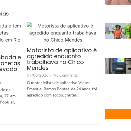
cias
Motorista de aplicativo é
agredido enquanto
mbada e
trabalhava no Chico
canetas
Mendes
levado
07/08/2026
/
No Comments
s
O motociclista de aplicativo Victor
Emanuel Ramos Pontes, de 24 anos, foi
ado na
agredido com socos, chutes...
a, 07, em
Popular,