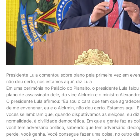
Presidente Lula comentou sobre plano pela primeira vez em event
não deu certo, nós estamos aqui’, diz Lula
Em uma cerimônia no Palácio do Planalto, o presidente Lula falou n
plano de assassinato dele, do vice Alckmin e o ministro Alexandr
O presidente Lula afirmou: “Eu sou o cara que tem que agradecer 
de me envenenar, eu e o Alckmin, não deu certo. Estamos aqui. E
vocês se lembram que, quando disputávamos as eleições, eu dizi
normalidade, à civilidade democrática. Em que a gente faz as co
você tem adversário político, sabendo que tem adversário ideoló
perde, você ganha. Você consegue fazer uma coisa, no outro di