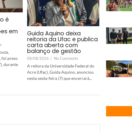
co é
ões em
Guida Aquino deixa
reitoria da Ufac e publica
carta aberta com
s
balanço de gestão
ouza,
 foi preso
08/08/2026
/
No Comments
7), durante
A reitora da Universidade Federal do
Acre (Ufac), Guida Aquino, anunciou
nesta sexta-feira (7) que encerrará...