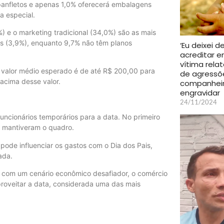
panfletos e apenas 1,0% oferecerá embalagens
a especial.
0%) e o marketing tradicional (34,0%) são as mais
s (3,9%), enquanto 9,7% não têm planos
‘Eu deixei d
acreditar e
vítima relat
 valor médio esperado é de até R$ 200,00 para
de agressõ
acima desse valor.
companhei
engravidar
24/11/2024
uncionários temporários para a data. No primeiro
 mantiveram o quadro.
pode influenciar os gastos com o Dia dos Pais,
ada.
com um cenário econômico desafiador, o comércio
proveitar a data, considerada uma das mais