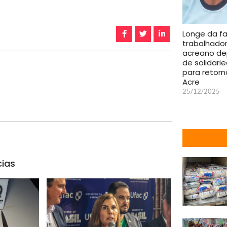
Longe da fa
trabalhado
acreano d
de solidari
para retorn
Acre
25/12/2025
cias