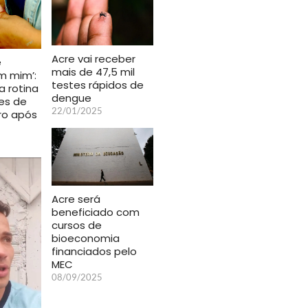
Acre vai receber
e
mais de 47,5 mil
m mim’:
testes rápidos de
a rotina
dengue
es de
22/01/2025
ro após
Acre será
beneficiado com
cursos de
bioeconomia
financiados pelo
MEC
08/09/2025