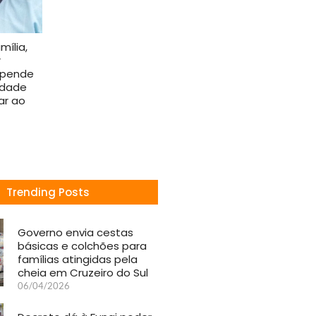
mília,
r
epende
edade
ar ao
Trending Posts
Governo envia cestas
básicas e colchões para
famílias atingidas pela
cheia em Cruzeiro do Sul
06/04/2026