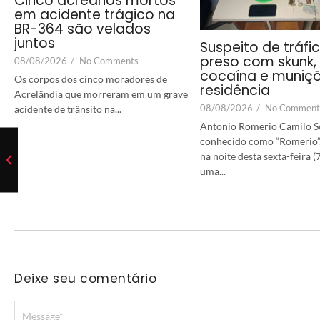
Cinco acreanos mortos
em acidente trágico na
BR-364 são velados
juntos
Suspeito de tráfi
preso com skunk,
08/08/2026
/
No Comments
cocaína e muniç
Os corpos dos cinco moradores de
residência
Acrelândia que morreram em um grave
08/08/2026
/
No Comment
acidente de trânsito na...
Antonio Romerio Camilo S
conhecido como “Romerio”,
na noite desta sexta-feira (
uma...
Deixe seu comentário