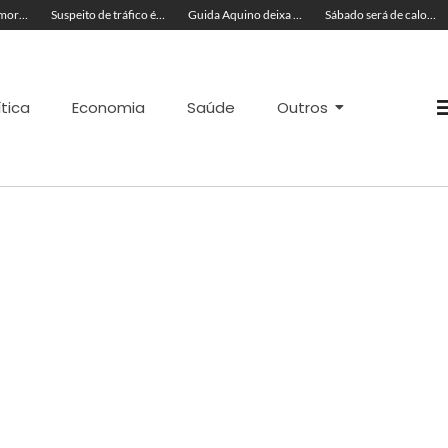
Cinco acreanos mortos em acidente trágico na BR-364 são velados juntos
Suspeito de tráfico é preso com skunk, cocaína e munições em residência
Guida Aquino deixa reitoria da Ufac e publica carta aberta com balanço de gestão
Sábado será de calor de até 37ºC e tempo muito ventilado no Acre; veja a previsão
ítica
Economia
Saúde
Outros