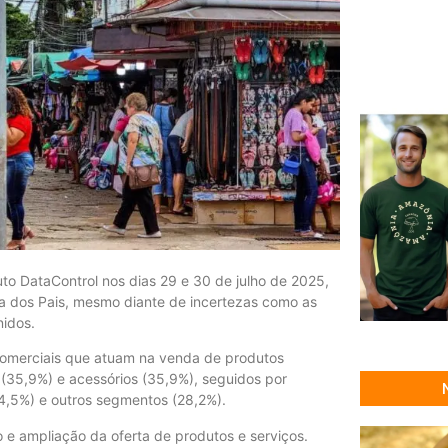
to DataControl nos dias 29 e 30 de julho de 2025,
a dos Pais, mesmo diante de incertezas como as
nidos.
comerciais que atuam na venda de produtos
 (35,9%) e acessórios (35,9%), seguidos por
(4,5%) e outros segmentos (28,2%).
 e ampliação da oferta de produtos e serviços.