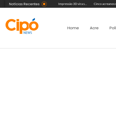
Notícias Recentes
Foragido da Justiça se casa durante a Expoacre, mas é preso logo depois por reconhecimento facial
Artista plástica Raíssa Alvarenga expõe suas obras na Feira de Negócios do Novenário em Cruzeiro do Sul
Impressão 3D vira sucesso na Feira de Negócios do Novenário com brinquedos personalizados e sensoriais
Home
Acre
Pol