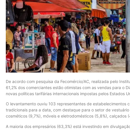
De acordo com pesquisa da Fecomércio/AC, realizada pelo Institu
61,2% dos comerciantes estão otimistas com as vendas para o Di
novas políticas tarifárias internacionais impostas pelos Estados U
O levantamento ouviu 103 representantes de estabelecimentos 
tradicionais para a data, com destaque para o setor de vestuário
cosméticos (9,7%), móveis e eletrodomésticos (5,8%), calçados 
A maioria dos empresários (63,3%) está investindo em divulgação