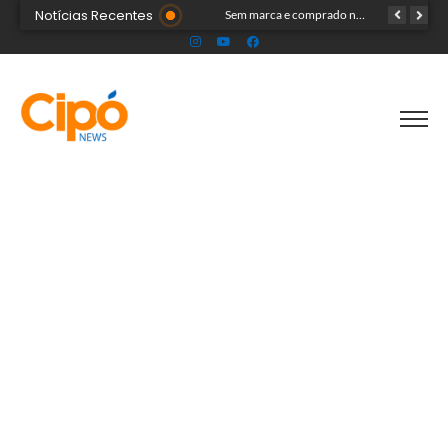
Notícias Recentes
Onda polar chega ao Acre na próxima terça-feira e deve provocar chuvas e queda nas temperaturas
Sem marca e comprado na internet: ‘forninho maldito’ tira a vida de menina de 3 anos
Professor é detido pela polícia suspeito de envolvimento com menores durante aulas particulares