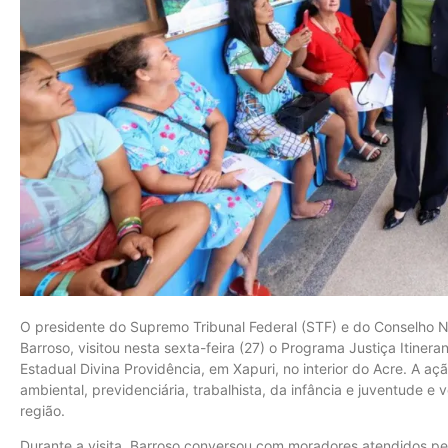
O presidente do Supremo Tribunal Federal (STF) e do Conselho Na
Barroso, visitou nesta sexta-feira (27) o Programa Justiça Itiner
Estadual Divina Providência, em Xapuri, no interior do Acre. A aç
ambiental, previdenciária, trabalhista, da infância e juventude 
região.
Durante a visita, Barroso conversou com moradores atendidos pe