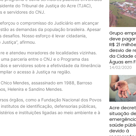
sidente do Tribunal de Justiça do Acre (TJAC),
s e servidores do CNJ.
reforçou o compromisso do Judiciário em alcançar
e estão as demandas da população brasileira. Apesar
Grupo empr
s desafios. Nosso esforço é levar cidadania,
deve pagar
 Justiça”, afirmou.
R$ 21 milhõ
desvio de r
e e atendeu moradores de localidades vizinhas.
da Cidade 
 uma parceria entre o CNJ e o Programa das
Águas em F
s e servidores sobre a efetividade da itinerância
14/02/2020
pliar o acesso à Justiça na região.
ro Chico Mendes, assassinado em 1988, Barroso
lhos, Helenira e Sandino Mendes.
versos órgãos, como a Fundação Nacional dos Povos
, institutos de identificação, defensorias públicas,
Acre decre
nistérios e instituições ligadas ao meio ambiente e à
situação d
emergênci
saúde públ
devido à