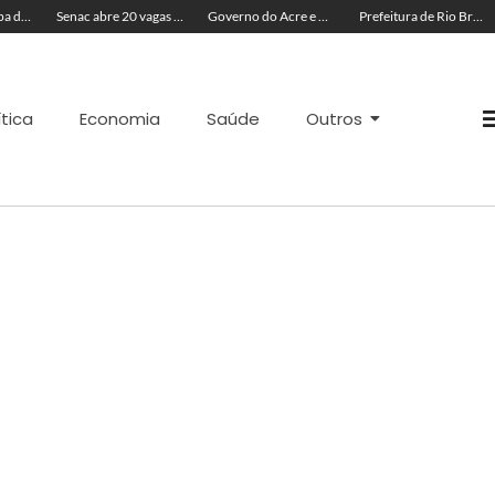
Governo participa de café da manhã comunitário em celebração à Revolução Acreana e ao aniversário do bairro Seis de Agosto
Senac abre 20 vagas gratuitas para curso de confeitaria em Cruzeiro do Sul
Governo do Acre e Peru iniciam articulação para fortalecer atendimento em saúde na região de fronteira
Prefeitura de Rio Branco leva prevenção à Expoacre e destaca trabalho dos agentes de saúde
ítica
Economia
Saúde
Outros