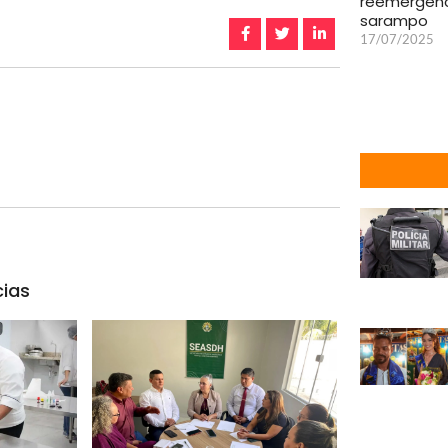
reemergênc
sarampo
17/07/2025
cias