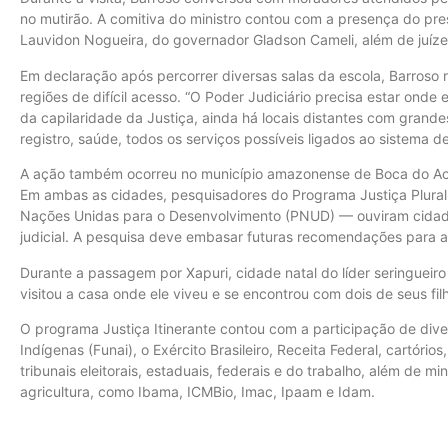
no mutirão. A comitiva do ministro contou com a presença do pre
Lauvidon Nogueira, do governador Gladson Cameli, além de juíze
Em declaração após percorrer diversas salas da escola, Barroso 
regiões de difícil acesso. “O Poder Judiciário precisa estar ond
da capilaridade da Justiça, ainda há locais distantes com grande
registro, saúde, todos os serviços possíveis ligados ao sistema de
A ação também ocorreu no município amazonense de Boca do Acr
Em ambas as cidades, pesquisadores do Programa Justiça Plural
Nações Unidas para o Desenvolvimento (PNUD) — ouviram cidadão
judicial. A pesquisa deve embasar futuras recomendações para am
Durante a passagem por Xapuri, cidade natal do líder seringuei
visitou a casa onde ele viveu e se encontrou com dois de seus fi
O programa Justiça Itinerante contou com a participação de di
Indígenas (Funai), o Exército Brasileiro, Receita Federal, cartórios
tribunais eleitorais, estaduais, federais e do trabalho, além de mi
agricultura, como Ibama, ICMBio, Imac, Ipaam e Idam.