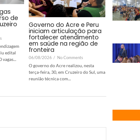
agas
rso de
uzeiro
Governo do Acre e Peru
iniciam articulação para
fortalecer atendimento
s
em saúde na região de
rendizagem
fronteira
iu edital
06/08/2026
/
No Comments
 vagas...
O governo do Acre realizou, nesta
terça-feira, 30, em Cruzeiro do Sul, uma
reunião técnica com...