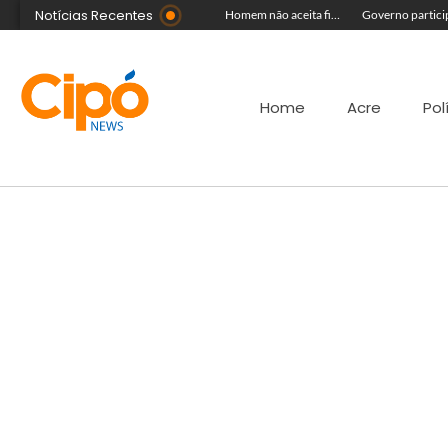
Notícias Recentes
Colégio Militar Dom Pedro II obtém maior nota do Ideb no Acre
Com uso de Inteligência Artificial e maquetes, projeto escolar resgata fotos antigas e história de Cruzeiro do Sul
Homem não aceita fim de relacionamento, arromba casa e é preso por tentativa de feminicídio no bairro Cruzeirão
Home
Acre
Pol