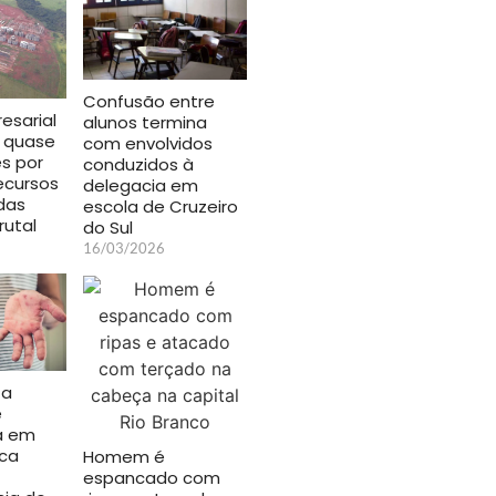
Confusão entre
esarial
alunos termina
 quase
com envolvidos
es por
conduzidos à
ecursos
delegacia em
das
escola de Cruzeiro
rutal
do Sul
16/03/2026
ta
e
a em
ica
Homem é
espancado com