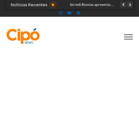
Notícias Recentes
Colégio Militar Tiradentes supera médias estadual e nacional no SAEB e ENEM
Sicredi Biomas apresenta na Expoacre crédito do Plano Safra voltado às mulheres
Acre segue em alerta para casos de síndrome respiratória aguda grave, aponta Fiocruz