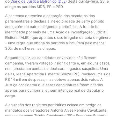
do
Diário da Justiça Eletrônico (DJE)
desta quinta-feira, 25, e
atinge os partidos MDB, PP e PSD.
A sentença determina a cassação dos mandatos dos
parlamentares e declara a inelegibilidade de Jerry por oito
anos, além de outros dirigentes partidários. A fraude foi
identificada por meio de uma Ação de Investigação Judicial
Eleitoral (AIJE), que apontou o uso irregular da cota de gênero
– uma regra que obriga os partidos a incluírem pelo menos
30% de mulheres nas chapas.
Segundo o juiz, as candidatas envolvidas não fizeram
campanha, tiveram votação insignificante e, em alguns casos,
nem prestaram contas ou declararam gastos suspeitos. Uma
delas, Maria Aparecida Pimentel Souza (PP), declarou mais de
R$ 14 mil em despesas, mas obteve apenas dois votos. A
Justiça considerou que essas candidaturas foram criadas
apenas para cumprir a lei, sem intenção real de disputar o
cargo.
A anulação dos registros partidários coloca em perigo os
mandatos dos vereadores Antônia Alves Pereira Cavalcante,
conhecida como Toinha Cavalcante (PP); Francisco Furtado