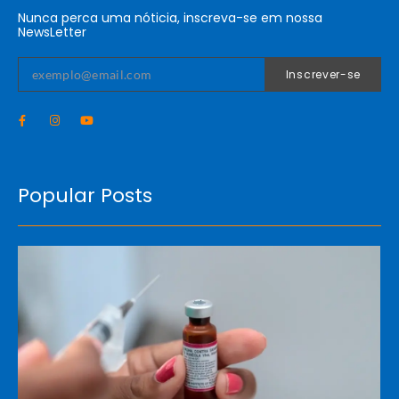
Nunca perca uma nóticia, inscreva-se em nossa
NewsLetter
Inscrever-se
Popular Posts