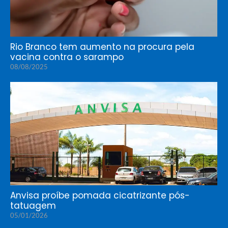
Rio Branco tem aumento na procura pela
vacina contra o sarampo
08/08/2025
Anvisa proíbe pomada cicatrizante pós-
tatuagem
05/01/2026