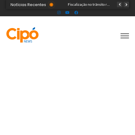
Notícias Recentes
Senac Acre leva workshop de maquiagem à sétima noite da Expoacre 2026
Fiscalização no trânsito reduz as autuações por embriaguez ao longo da Expoacre
TRAGÉDIA: helicóptero cai e mata quatro pessoas; vítimas eram turistas