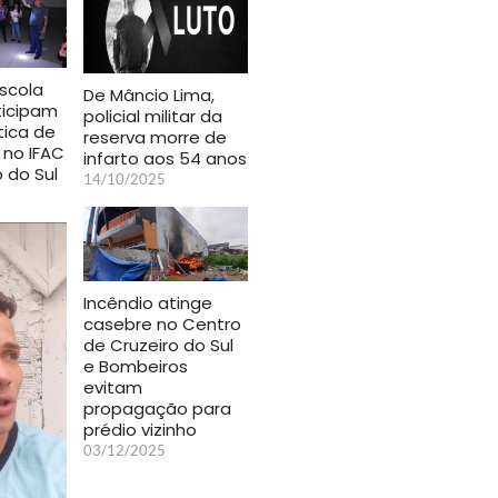
scola
De Mâncio Lima,
ticipam
policial militar da
tica de
reserva morre de
 no IFAC
infarto aos 54 anos
 do Sul
14/10/2025
Incêndio atinge
casebre no Centro
de Cruzeiro do Sul
e Bombeiros
evitam
propagação para
prédio vizinho
03/12/2025