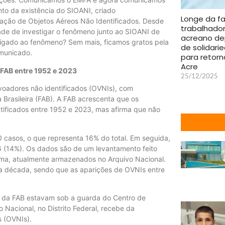
o da existência do SIOANI, criado
Longe da fa
gação de Objetos Aéreos Não Identificados. Desde
trabalhado
ade de investigar o fenômeno junto ao SIOANI de
acreano d
te ligado ao fenômeno? Sem mais, ficamos gratos pela
de solidari
municado.
para retorn
Acre
 FAB entre 1952 e 2023
25/12/2025
voadores não identificados (OVNIs), com
Brasileira (FAB). A FAB acrescenta que os
ificados entre 1952 e 2023, mas afirma que não
 casos, o que representa 16% do total. Em seguida,
6 (14%). Os dados são de um levantamento feito
ema, atualmente armazenados no Arquivo Nacional.
 década, sendo que as aparições de OVNIs entre
s da FAB estavam sob a guarda do Centro de
Nacional, no Distrito Federal, recebe da
s (OVNIs).