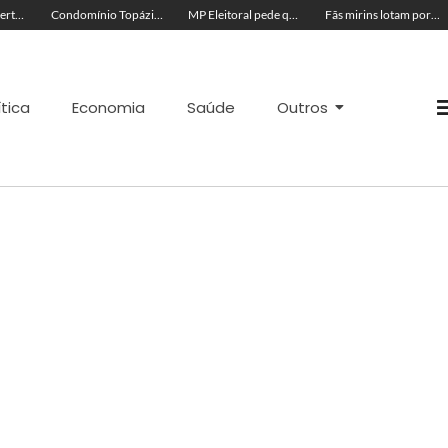
Acre segue em alerta para casos de síndrome respiratória aguda grave, aponta Fiocruz
Condomínio Topázio é condenado a pagar R$ 4 mil a família de criança ferida em quadra esportiva
MP Eleitoral pede que TRE-AC negue candidatura de Antônia Lúcia com base em condenações por peculato e improbidade
Fãs mirins lotam porta de hotel à espera de Ana Castela para show na Expoacre
ítica
Economia
Saúde
Outros