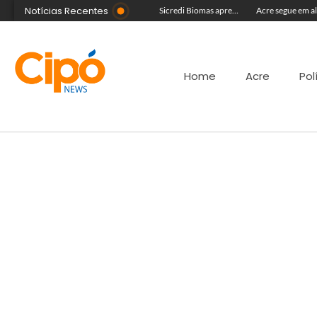
Notícias Recentes
Com equipe reforçada no Agosto Lilás, Delegacia da Mulher intensifica prisões e reduz acervo de inquéritos no Juruá
Colégio Militar Tiradentes supera médias estadual e nacional no SAEB e ENEM
Sicredi Biomas apresenta na Expoacre crédito do Plano Safra voltado às mulheres
Home
Acre
Pol