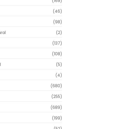
(169)
(46)
(98)
ral
(2)
(137)
(108)
l
(5)
(4)
(680)
(255)
(689)
(199)
(52)