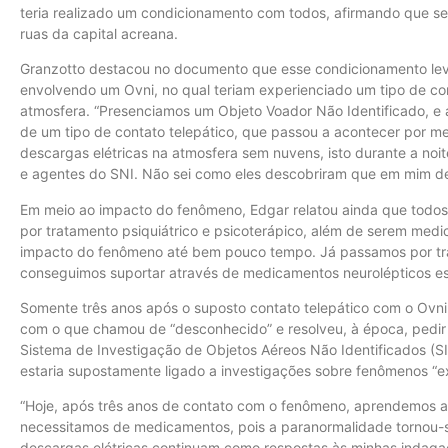
teria realizado um condicionamento com todos, afirmando que se
ruas da capital acreana.
Granzotto destacou no documento que esse condicionamento le
envolvendo um Ovni, no qual teriam experienciado um tipo de con
atmosfera. “Presenciamos um Objeto Voador Não Identificado, e
de um tipo de contato telepático, que passou a acontecer por 
descargas elétricas na atmosfera sem nuvens, isto durante a noit
e agentes do SNI. Não sei como eles descobriram que em mim des
Em meio ao impacto do fenômeno, Edgar relatou ainda que todos
por tratamento psiquiátrico e psicoterápico, além de serem med
impacto do fenômeno até bem pouco tempo. Já passamos por trat
conseguimos suportar através de medicamentos neurolépticos es
Somente três anos após o suposto contato telepático com o Ovni 
com o que chamou de “desconhecido” e resolveu, à época, pedir
Sistema de Investigação de Objetos Aéreos Não Identificados (SI
estaria supostamente ligado a investigações sobre fenômenos “ex
“Hoje, após três anos de contato com o fenômeno, aprendemos a
necessitamos de medicamentos, pois a paranormalidade tornou-s
descargas elétricas continuam como respostas às minhas inda