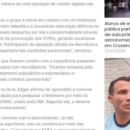
 tratava de uma operação de caráter sigiloso nas
vou o grupo a entrar em contato com um fenômeno
Alunos de e
tato telepático e sucessivas descargas elétricas na
pública par
 assim despertou em nós a paranormalidade através
de aula prá
meio da provocação dos OVNIs, gerando sucessivas
astronomia
e. Participaram da operação oficiais da Aeronáutica
em Cruzeiro
pertaria tais condições paranormais”, declarou.
13/12/2024
 que tiveram contato com a experiência passaram
icados com neurolépticos. “Ficamos tomados pelo
amento psiquiátrico e psicoterápico e
ses contatos paranormais.”
no Acre, Edgar afirmou ter aprendido a conviver
 ajuda para pesquisar o fenômeno por meio do
OANI), criado pela FAB. Segundo ele, o sistema
traterrestres”.
 conviver com o desconhecido. Já não
e suportável, mas os contatos por meio das
gações. Comunicamos o EMFA e agora comunicamos