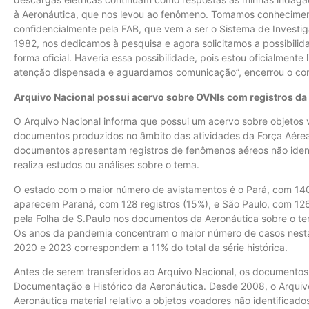
à Aeronáutica, que nos levou ao fenômeno. Tomamos conheciment
confidencialmente pela FAB, que vem a ser o Sistema de Investi
1982, nos dedicamos à pesquisa e agora solicitamos a possibilid
forma oficial. Haveria essa possibilidade, pois estou oficialmen
atenção dispensada e aguardamos comunicação”, encerrou o co
Arquivo Nacional possui acervo sobre OVNIs com registros da
O Arquivo Nacional informa que possui um acervo sobre objetos 
documentos produzidos no âmbito das atividades da Força Aérea 
documentos apresentam registros de fenômenos aéreos não ident
realiza estudos ou análises sobre o tema.
O estado com o maior número de avistamentos é o Pará, com 140
aparecem Paraná, com 128 registros (15%), e São Paulo, com 12
pela Folha de S.Paulo nos documentos da Aeronáutica sobre o t
Os anos da pandemia concentram o maior número de casos nesta
2020 e 2023 correspondem a 11% do total da série histórica.
Antes de serem transferidos ao Arquivo Nacional, os documento
Documentação e Histórico da Aeronáutica. Desde 2008, o Arquivo 
Aeronáutica material relativo a objetos voadores não identificado