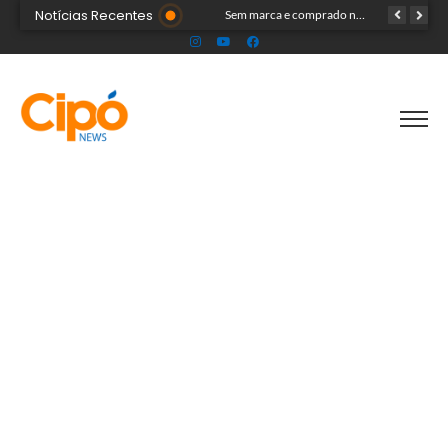
Notícias Recentes
Onda polar chega ao Acre na próxima terça-feira e deve provocar chuvas e queda nas temperaturas
Sem marca e comprado na internet: ‘forninho maldito’ tira a vida de menina de 3 anos
Professor é detido pela polícia suspeito de envolvimento com menores durante aulas particulares