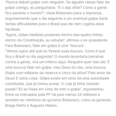
“Nunca debati golpe com ninguém. Se alguém viesse falar de
golpe comigo, eu perguntaria: “E o day after? Como a gente
fica perante o mundo?”, disse Bolsonaro para a imprensa,
argumentando que o dia seguinte a um eventual golpe traria
tantas dificuldades para o Brasil que ele nem cogitou essa
hipótese.
“Agora, todas medidas possíveis dentro das quatro linhas,
dentro da Constituição, eu estudei”, afirmou o ex-presidente.
Para Bolsonaro, falar em golpe é uma “loucura”.
“Vamos supor até que eu fizesse essa loucura. Como é que
fica o Brasil no dia seguinte? O mundo levantaria barreiras
contra a gente, vira um inferno aqui. Ninguém quer isso daí. É
uma loucura falar em golpe, meu Deus do céu, uma loucura.
Golpe com militares da reserva e cinco da ativa? Pelo amor de
Deus! E outra coisa. Golpe existe em cima de uma autoridade
constituída, que já tomou posse. O Lula já tinha tomado
posse? Só se fosse em cima de mim o golpe”, argumentou.
Entre os indiciados pela PF há pelo menos 24 militares e
também ex-ministros do governo Bolsonaro, como os generais
Braga Netto e Augusto Heleno.