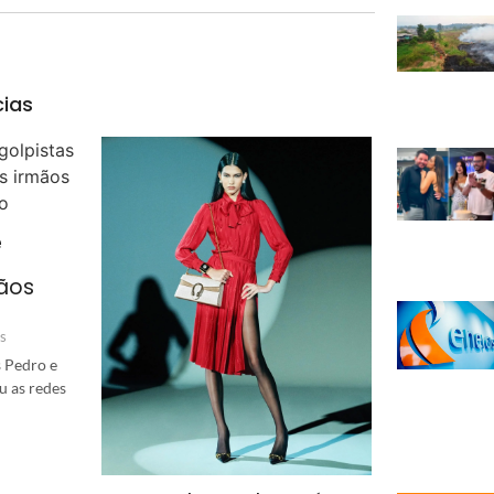
cias
e
ãos
s
 Pedro e
u as redes