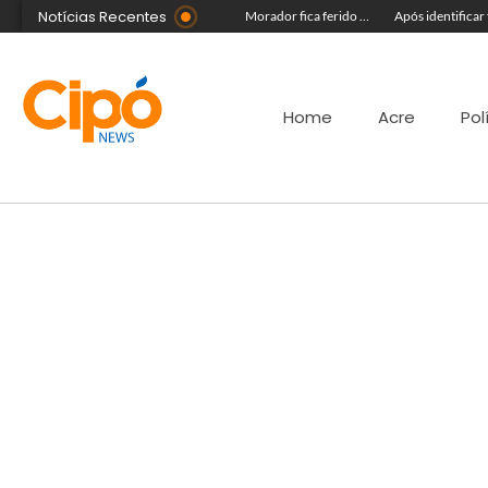
Notícias Recentes
Em show no Piauí, Safadão fala sobre música nova e manda recado aos acreanos
Madsom Cameli e seu time foram os estrategistas principais para quase 20 mil pessoas na maior convenção já registrada no Acre
Morador fica ferido após acidente com terçado em comunidade rural no Acre
Home
Acre
Pol