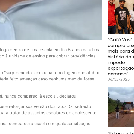
“Café Vovó
compra a s
fogo dentro de uma escola em Rio Branco na última
mais cara 
 ido à unidade de ensino para cobrar providências
história do 
impede
exportação 
ido “surpreendido” com uma reportagem que atribui
acreana”.
 teria feito ameaças caso nenhuma medida fosse
06/12/2025
l, nunca compareci à escola”, declarou.
os e reforçar sua versão dos fatos. O padrasto
ara tratar de assuntos escolares do adolescente.
nunca compareci à escola em qualquer situação
“Estamos f