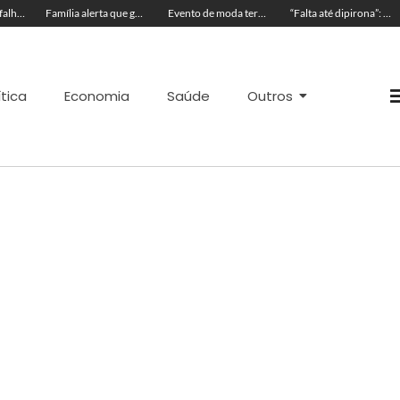
Após identificar falhas, MPAC monitora assistência a adultos com autismo em Cruzeiro
Família alerta que golpistas clonam vaquinha dos irmãos Pedro e Tiago
Evento de moda terá desfile da top internacional acreana, Gabby Dobbins, na Expoacre
“Falta até dipirona”: servidores denunciam caos na Saúde de Acrelândia
ítica
Economia
Saúde
Outros