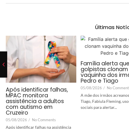
Últimas Notí
Família alerta qu
golpistas clonam
vaquinha dos irm
Pedro e Tiago
05/08/2026
/
No Comment
Após identificar falhas,
MPAC monitora
A mãe dos irmãos acreanos
assistência a adultos
Tiago, Fabiula Fleming, uso
com autismo em
sociais para alertar...
Cruzeiro
05/08/2026
/
No Comments
Após identificar falhas na assistência