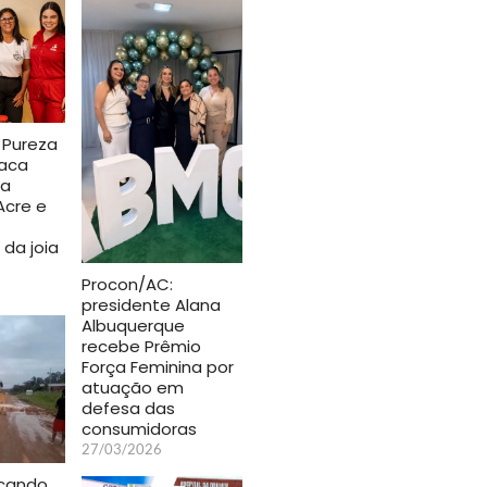
 Pureza
aca
da
Acre e
da joia
Procon/AC:
presidente Alana
Albuquerque
recebe Prêmio
Força Feminina por
atuação em
defesa das
consumidoras
27/03/2026
icando