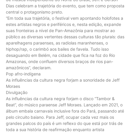
Dias celebram a trajetória do evento, que tem como proposta
central o protagonismo preto.
“Em toda sua trajetória, o festival vem apontando holofotes a
estes artistas negros e periféricos e, nesta edição, expande
suas fronteiras a nível de Pan-Amazônia para mostrar ao
público as diversas vertentes dessas culturas tão plurais: das
aparelhagens paraenses, as radiolas maranhenses, o
hiphop/rap, o carimbó aos bailes de favela. Tudo isso
desaguando em Belém, na cidade que fica na foz do Rio
Amazonas, onde confluem diversos braços de rios pan-
amazônicos”, declaram.
Pop afro-indígena
As influências da cultura negra forjam a sonoridade de Jeff
Moraes
Divulgação
As influências da cultura negra forjam o disco “Tambor &
Beat”, do músico paraense Jeff Moraes. Lançado em 2021, o
álbum embala carnavais inclusive fora do Pará, passando até
pelo circuito baiano. Para Jeff, ocupar cada vez mais os
grandes palcos do país é um reflexo do que está por trás de
toda a sua história de reafirmação enquanto artista