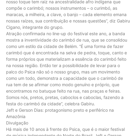
nosso toque tem raiz na ancestralidade afro indígena que
compõe o carimbó; nossos instrumentos – o curimbó, as
maracas, a milheira, a clave, o banjo – cada elemento emana
nossas raízes, sua contribuição e nossas questões”, diz Gabiru
Cigano, integrante do grupo.
Atração confirmada no line-up do festival este ano, a banda
mostra a inventividade do carimbó de rua, que se consolidou
como um estilo da cidade de Belém. “É uma forma de fazer
carimbó que é encontrada na selva de pedra, toque, canto e
forma próprios que materializam a essência do carimbó feito
na nossa região. Então ter a possibilidade de levar para o
palco do Psica não só o nosso grupo, mas um movimento
como um todo, demonstra a capacidade que o carimbó de
rua tem de se afirmar como modo genuíno e próprio, que
encontramos no batuque feito na rua, nas praças e feiras.
Somos nós, pretos, pretas, caboclos e caboclas, fazendo a
festa do carimbó da cidade”, celebra Gabiru.
Jeft e Gerson Dias: protagonismo preto e periférico na
Amazônia
Divulgação
Há mais de 10 anos à frente do Psica, que é o maior festival
de música independente do Norte do Brasil, Jeft e Gerson