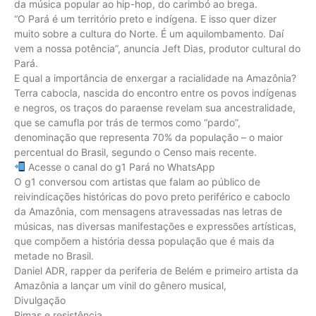
da música popular ao hip-hop, do carimbó ao brega.
“O Pará é um território preto e indígena. E isso quer dizer
muito sobre a cultura do Norte. É um aquilombamento. Daí
vem a nossa potência”, anuncia Jeft Dias, produtor cultural do
Pará.
E qual a importância de enxergar a racialidade na Amazônia?
Terra cabocla, nascida do encontro entre os povos indígenas
e negros, os traços do paraense revelam sua ancestralidade,
que se camufla por trás de termos como “pardo”,
denominação que representa 70% da população – o maior
percentual do Brasil, segundo o Censo mais recente.
Acesse o canal do g1 Pará no WhatsApp
O g1 conversou com artistas que falam ao público de
reivindicações históricas do povo preto periférico e caboclo
da Amazônia, com mensagens atravessadas nas letras de
músicas, nas diversas manifestações e expressões artísticas,
que compõem a história dessa população que é mais da
metade no Brasil.
Daniel ADR, rapper da periferia de Belém e primeiro artista da
Amazônia a lançar um vinil do gênero musical,
Divulgação
Rimas e resistência