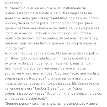
amazônico.
“O trabalho que eu desenvolvo é um instrumento de
potencialização da autoestima da cultura negra feita na
Amazônia. Acho que nós representamos no palco um corpo
político, de uma bicha preta, partindo do princípio que a
gente vive num país onde a expectativa de vida de pessoas
como eu é menor. Então eu subo no palco com um balé
repleto de também bichas pretas, de pessoas não-binárias,
pessoas trans, em um festival que nos faz ocupar espaços
importantes”.
Acompanhado de banda e balé, Moraes incendeia no palco
um show todo coreografado, com músicas que retratam o
extermínio da juventude negra na periferia, mas também
falam de afro afeto, de viver uma vida leve e não só
sobreviver – mas viver em paz. A apresentação que o artista
prepara para o Psica 2024 promete ser uma mistura de
música, dança, poesia e gritos politizados. Ele descreve que
vai encerrar a era “Tambor & Beat” com um “show
potencializado por vezes 10, com um grande elenco no palco,
um verdadeiro espetáculo”.
“Sempre penso – seja num show, numa composição – que a