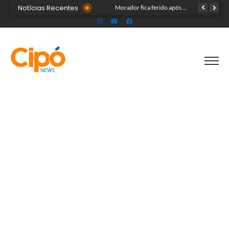
Notícias Recentes
Madsom Cameli e seu time foram os estrategistas principais para quase 20 mil pessoas na maior convenção já registrada no Acre
Morador fica ferido após acidente com terçado em comunidade rural no Acre
Após identificar falhas, MPAC monitora assistência a adultos com autismo em Cruzeiro