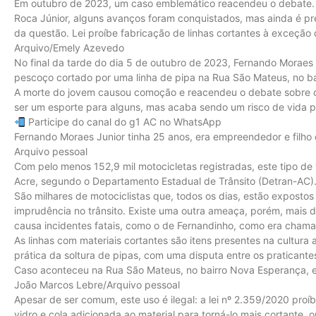
Em outubro de 2023, um caso emblemático reacendeu o debate.
Roca Júnior, alguns avanços foram conquistados, mas ainda é pr
da questão. Lei proíbe fabricação de linhas cortantes à exceção
Arquivo/Emely Azevedo
No final da tarde do dia 5 de outubro de 2023, Fernando Moraes 
pescoço cortado por uma linha de pipa na Rua São Mateus, no b
A morte do jovem causou comoção e reacendeu o debate sobre o 
ser um esporte para alguns, mas acaba sendo um risco de vida p
Participe do canal do g1 AC no WhatsApp
Fernando Moraes Junior tinha 25 anos, era empreendedor e filho 
Arquivo pessoal
Com pelo menos 152,9 mil motocicletas registradas, este tipo de 
Acre, segundo o Departamento Estadual de Trânsito (Detran-AC)
São milhares de motociclistas que, todos os dias, estão expostos
imprudência no trânsito. Existe uma outra ameaça, porém, mais di
causa incidentes fatais, como o de Fernandinho, como era chamad
As linhas com materiais cortantes são itens presentes na cultura
prática da soltura de pipas, com uma disputa entre os praticante
Caso aconteceu na Rua São Mateus, no bairro Nova Esperança, 
João Marcos Lebre/Arquivo pessoal
Apesar de ser comum, este uso é ilegal: a lei nº 2.359/2020 proí
vidro e cola adicionada ao material para torná-lo mais cortante, 