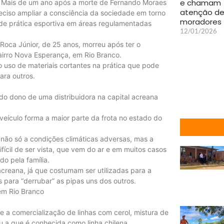
e chamam
 Mais de um ano após a morte de Fernando Moraes
atenção d
eciso ampliar a consciência da sociedade em torno
moradores
 de prática esportiva em áreas regulamentadas
12/01/2026
Roca Júnior, de 25 anos, morreu após ter o
airro Nova Esperança, em Rio Branco.
uso de materiais cortantes na prática que pode
ara outros.
do dono de uma distribuidora na capital acreana
veículo forma a maior parte da frota no estado do
.
 não só a condições climáticas adversas, mas a
fícil de ser vista, que vem do ar e em muitos casos
o pela família.
 acreana, já que costumam ser utilizadas para a
s para “derrubar” as pipas uns dos outros.
em Rio Branco
be a comercialização de linhas com cerol, mistura de
ou a que é conhecida como linha chilena.