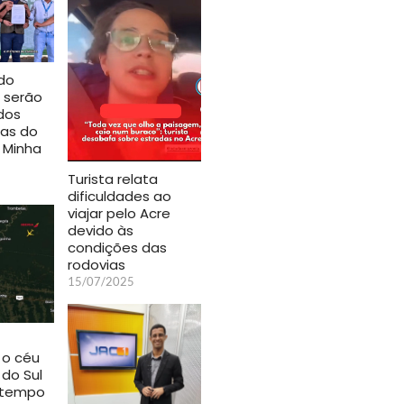
do
 serão
dos
as do
 Minha
Turista relata
dificuldades ao
viajar pelo Acre
devido às
condições das
rodovias
15/07/2025
o céu
 do Sul
 tempo