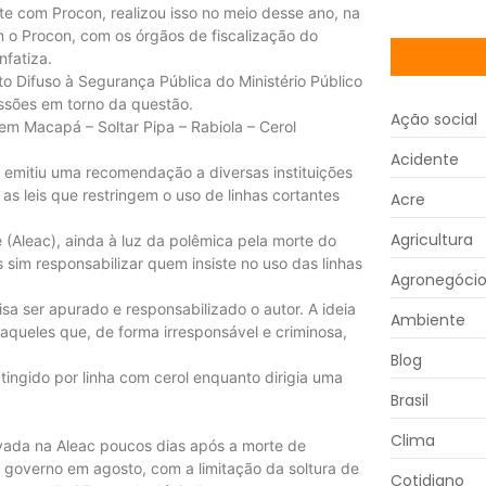
ente com Procon, realizou isso no meio desse ano, na
m o Procon, com os órgãos de fiscalização do
nfatiza.
ito Difuso à Segurança Pública do Ministério Público
ssões em torno da questão.
Ação social
m Macapá – Soltar Pipa – Rabiola – Cerol
Acidente
emitiu uma recomendação a diversas instituições
s leis que restringem o uso de linhas cortantes
Acre
Agricultura
 (Aleac), ainda à luz da polêmica pela morte do
s sim responsabilizar quem insiste no uso das linhas
Agronegóci
isa ser apurado e responsabilizado o autor. A ideia
Ambiente
r aqueles que, de forma irresponsável e criminosa,
Blog
ingido por linha com cerol enquanto dirigia uma
Brasil
Clima
ovada na Aleac poucos dias após a morte de
 governo em agosto, com a limitação da soltura de
Cotidiano