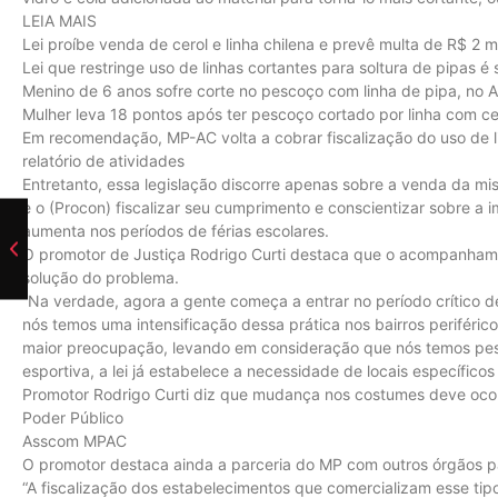
LEIA MAIS
Lei proíbe venda de cerol e linha chilena e prevê multa de R$ 2 m
Lei que restringe uso de linhas cortantes para soltura de pipas é
Menino de 6 anos sofre corte no pescoço com linha de pipa, no 
Mulher leva 18 pontos após ter pescoço cortado por linha com ce
Em recomendação, MP-AC volta a cobrar fiscalização do uso de l
relatório de atividades
Entretanto, essa legislação discorre apenas sobre a venda da mist
e o (Procon) fiscalizar seu cumprimento e conscientizar sobre a 
aumenta nos períodos de férias escolares.
O promotor de Justiça Rodrigo Curti destaca que o acompanhamen
solução do problema.
“Na verdade, agora a gente começa a entrar no período crítico des
nós temos uma intensificação dessa prática nos bairros periféri
maior preocupação, levando em consideração que nós temos pes
esportiva, a lei já estabelece a necessidade de locais específicos 
Promotor Rodrigo Curti diz que mudança nos costumes deve ocorr
Poder Público
Asscom MPAC
O promotor destaca ainda a parceria do MP com outros órgãos pa
“A fiscalização dos estabelecimentos que comercializam esse tipo