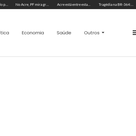
Professor é detido pela polícia suspeito de envolvimento com menores durante aulas particulares
No Acre, PF mira grupo suspeito de fraudar carteiras de pescador para obter Seguro-Defeso
Acre está entre estados com interesse por canetas emagrecedoras ilegais
Tragédia na BR-364: colisão entre Fiat Uno e carreta mata cinco pessoas
ítica
Economia
Saúde
Outros