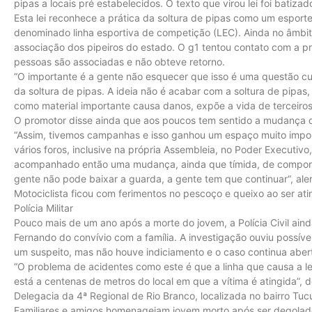
pipas a locais pré estabelecidos. O texto que virou lei foi batiza
Esta lei reconhece a prática da soltura de pipas como um esporte,
denominado linha esportiva de competição (LEC). Ainda no âmbito 
associação dos pipeiros do estado. O g1 tentou contato com a p
pessoas são associadas e não obteve retorno.
“O importante é a gente não esquecer que isso é uma questão cult
da soltura de pipas. A ideia não é acabar com a soltura de pipas,
como material importante causa danos, expõe a vida de terceiros
O promotor disse ainda que aos poucos tem sentido a mudança
“Assim, tivemos campanhas e isso ganhou um espaço muito impor
vários foros, inclusive na própria Assembleia, no Poder Executiv
acompanhado então uma mudança, ainda que tímida, de comporta
gente não pode baixar a guarda, a gente tem que continuar“, aler
Motociclista ficou com ferimentos no pescoço e queixo ao ser at
Polícia Militar
Pouco mais de um ano após a morte do jovem, a Polícia Civil ain
Fernando do convívio com a família. A investigação ouviu possív
um suspeito, mas não houve indiciamento e o caso continua aber
“O problema de acidentes como este é que a linha que causa a le
está a centenas de metros do local em que a vítima é atingida”, 
Delegacia da 4ª Regional de Rio Branco, localizada no bairro Tu
Familiares e amigos homenageiam jovem morto após ser degolado 