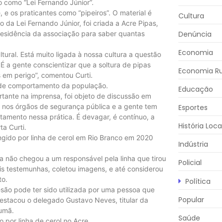
do como “Lei Fernando Júnior”.
 e os praticantes como “pipeiros”. O material é
Cultura
da Lei Fernando Júnior, foi criada a Acre Pipas,
residência da associação para saber quantas
Denúncia
Economia
ural. Está muito ligada à nossa cultura a questão
 É a gente conscientizar que a soltura de pipas
Economia Ru
 em perigo”, comentou Curti.
 de comportamento da população.
Educação
tante na imprensa, foi objeto de discussão em
o, nos órgãos de segurança pública e a gente tem
Esportes
mento nessa prática. É devagar, é contínuo, a
História Loca
ta Curti.
ingido por linha de cerol em Rio Branco em 2020
Indústria
da não chegou a um responsável pela linha que tirou
Policial
eis testemunhas, coletou imagens, e até considerou
to.
Política
são pode ter sido utilizada por uma pessoa que
Popular
destacou o delegado Gustavo Neves, titular da
cumã.
Saúde
por linha de cerol no Acre