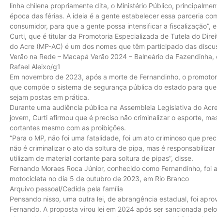
linha chilena propriamente dita, o Ministério Público, principalm
época das férias. A ideia é a gente estabelecer essa parceria co
consumidor, para que a gente possa intensificar a fiscalização”, e
Curti, que é titular da Promotoria Especializada de Tutela do Dire
do Acre (MP-AC) é um dos nomes que têm participado das discu
Verão na Rede – Macapá Verão 2024 – Balneário da Fazendinha, e
Rafael Aleixo/g1
Em novembro de 2023, após a morte de Fernandinho, o promotor 
que compõe o sistema de segurança pública do estado para que a
sejam postas em prática.
Durante uma audiência pública na Assembleia Legislativa do Acre
jovem, Curti afirmou que é preciso não criminalizar o esporte, ma
cortantes mesmo com as proibições.
“Para o MP, não foi uma fatalidade, foi um ato criminoso que prec
não é criminalizar o ato da soltura de pipa, mas é responsabiliza
utilizam de material cortante para soltura de pipas”, disse.
Fernando Moraes Roca Júnior, conhecido como Fernandinho, foi at
motocicleta no dia 5 de outubro de 2023, em Rio Branco
Arquivo pessoal/Cedida pela família
Pensando nisso, uma outra lei, de abrangência estadual, foi apr
Fernando. A proposta virou lei em 2024 após ser sancionada pelo