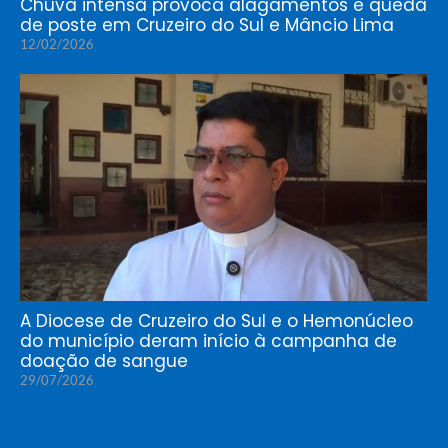
Chuva intensa provoca alagamentos e queda
de poste em Cruzeiro do Sul e Mâncio Lima
12/02/2026
A Diocese de Cruzeiro do Sul e o Hemonúcleo
do município deram início à campanha de
doação de sangue
29/07/2026