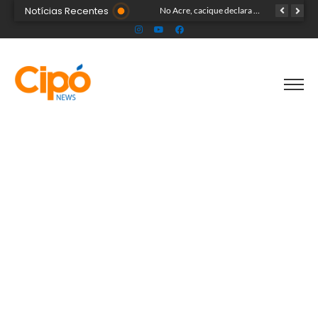
Notícias Recentes
Banda Som & Louvor leva show gospel ao palco da Expoacre nesta sexta
No Acre, cacique declara patrimônio de R$ 1,59 milhão ao disputar vaga de deputado federal
Mesmo no ponto facultativo, prefeitura de Cruzeiro do Sul mantém serviços de infraestrutura em vários pontos da cidade