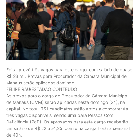
Edital prevê três vagas para este cargo, com salário de quase
R$ 23 mil. Provas para Procurador da Câmara Municipal de
Manaus serão aplicadas domingo.
FELIPE RAU/ESTADÃO CONTEÚDO
As provas para o cargo de Procurador da Câmara Municipal
de Manaus (CMM) serão aplicadas neste domingo (24), na
capital. No total, 751 candidatos estão aptos a concorrer às
três vagas disponíveis, sendo uma para Pessoa Com
Deficiência (PcD). Os aprovados para este cargo receberão
um salário de R$ 22.554,25, com uma carga horária semanal
de 40h.