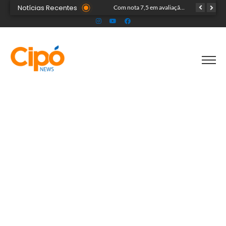
Notícias Recentes
Fãs mirins lotam porta de hotel à espera de Ana Castela para show na Expoacre
Com nota 7,5 em avaliação nacional, Escola Diocesana São José celebra destaque no desempenho educacional em Cruzeiro do Sul
Operação Mulher Segura envia reforço policial de Rio Branco para intensificar prisão de agressores em Cruzeiro do Sul