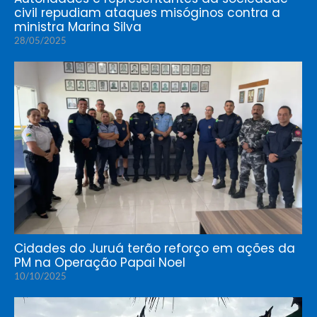
civil repudiam ataques misóginos contra a
ministra Marina Silva
28/05/2025
Cidades do Juruá terão reforço em ações da
PM na Operação Papai Noel
10/10/2025