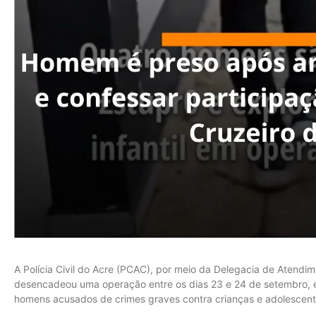
A Polícia Civil do Acre (PCAC), por meio da Delegacia de Atendi
desencadeou uma operação entre os dias 23 e 24 de setembro, e
homens acusados de crimes graves contra crianças e adolescent