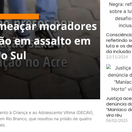
Consciência
refletindo 
luta e os d
da inclusão
22/11/2024
Justiça ace
denúncia d
“Maníaco d
mento à Criança e ao Adolescente Vítima (DECAV),
vira réu
m Rio Branco, que resultou na prisão de quatro
04/02/2025
es.