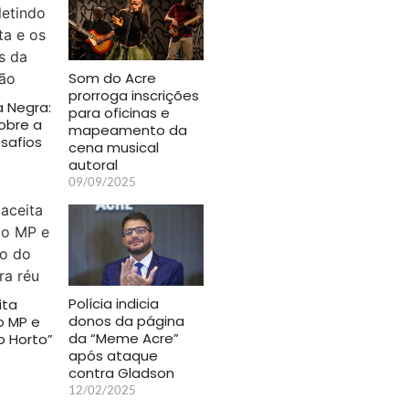
Som do Acre
prorroga inscrições
 Negra:
para oficinas e
sobre a
mapeamento da
esafios
cena musical
autoral
09/09/2025
Polícia indicia
ita
donos da página
o MP e
da “Meme Acre”
o Horto”
após ataque
contra Gladson
12/02/2025