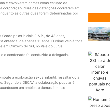
eana e envolveram crimes como estupro de
om a corporação, duas das detenções ocorreram em
 enquanto as outras duas foram determinadas por
ficado pelas iniciais R.A.P., de 43 anos,
a enteada, de apenas 11 anos. O crime veio à tona
as em Cruzeiro do Sul, no Vale do Juruá.
 e o condenado foi conduzido à delegacia,
ombate à exploração sexual infantil, ressaltando a
ade. Segundo a DECAV, a colaboração popular é
es, acontecem em ambiente doméstico e se