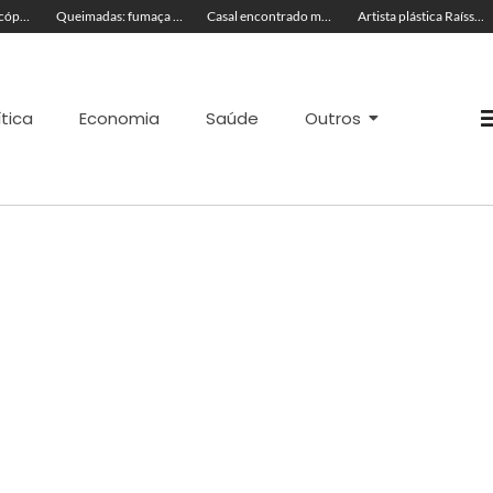
TRAGÉDIA: helicóptero cai e mata quatro pessoas; vítimas eram turistas
Queimadas: fumaça invade a pista e prejudica trânsito em Rio Branco
Casal encontrado morto em motel estava em banheira
Artista plástica Raíssa Alvarenga expõe suas obras na Feira de Negócios do Novenário em Cruzeiro do Sul
ítica
Economia
Saúde
Outros