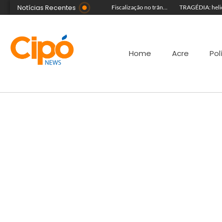
Notícias Recentes
Guida Aquino deixa reitoria da Ufac e publica carta aberta com balanço de gestão
Senac Acre leva workshop de maquiagem à sétima noite da Expoacre 2026
Fiscalização no trânsito reduz as autuações por embriaguez ao longo da Expoacre
Home
Acre
Pol