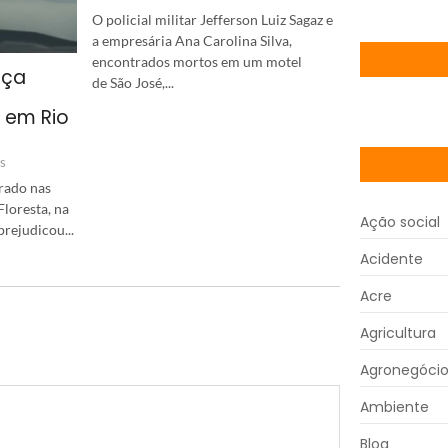
O policial militar Jefferson Luiz Sagaz e
a empresária Ana Carolina Silva,
encontrados mortos em um motel
aça
de São José,...
o em Rio
s
rado nas
loresta, na
Ação social
rejudicou...
Acidente
Acre
Agricultura
Agronegóci
Ambiente
Blog