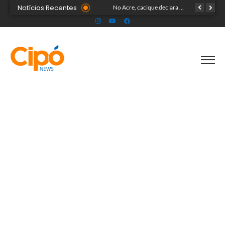
Notícias Recentes
Banda Som & Louvor leva show gospel ao palco da Expoacre nesta sexta
No Acre, cacique declara patrimônio de R$ 1,59 milhão ao disputar vaga de deputado federal
Mesmo no ponto facultativo, prefeitura de Cruzeiro do Sul mantém serviços de infraestrutura em vários pontos da cidade