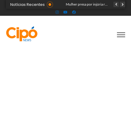
Notícias Recentes
Público ainda pode garantir entrada para show do Som & Louvor na Expoacre nesta sexta
Mulher presa por injúria racial contra Rainha do Rodeio é solta após audiência
Seadh repudia ataque racista contra Rainha da Expoacre 2026 e reforça combate à discriminação