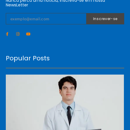
Nunca perca uma nóticia, inscreva-se em nossa
NewsLetter
Inscrever-se
Popular Posts