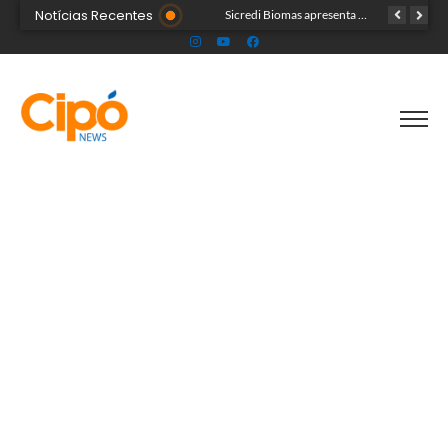
Notícias Recentes
Colégio Militar Tiradentes supera médias estadual e nacional no SAEB e ENEM
Sicredi Biomas apresenta na Expoacre crédito do Plano Safra voltado às mulheres
Acre segue em alerta para casos de síndrome respiratória aguda grave, aponta Fiocruz