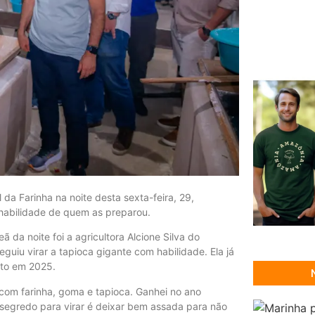
da Farinha na noite desta sexta-feira, 29,
habilidade de quem as preparou.
da noite foi a agricultora Alcione Silva do
uiu virar a tapioca gigante com habilidade. Ela já
ito em 2025.
com farinha, goma e tapioca. Ganhei no ano
segredo para virar é deixar bem assada para não