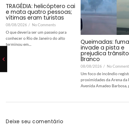
TRAGÉDIA: helicóptero cai
e mata quatro pessoas;
vítimas eram turistas
08/08/2026
/
No Comments
O que deveria ser um passeio para
conhecer o Rio de Janeiro do alto
Queimadas: fum
terminou em...
invade a pista e
prejudica trânsit
Branco
08/08/2026
/
No Comment
Um foco de incêndio regist
proximidades da Arena da F
Avenida Amadeo Barbosa, p
Deixe seu comentário