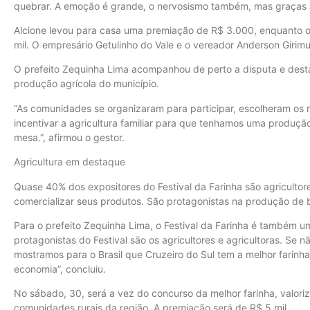
quebrar. A emoção é grande, o nervosismo também, mas graças 
Alcione levou para casa uma premiação de R$ 3.000, enquanto o
mil. O empresário Getulinho do Vale e o vereador Anderson Giri
O prefeito Zequinha Lima acompanhou de perto a disputa e desta
produção agrícola do município.
“As comunidades se organizaram para participar, escolheram os m
incentivar a agricultura familiar para que tenhamos uma produçã
mesa.”, afirmou o gestor.
Agricultura em destaque
Quase 40% dos expositores do Festival da Farinha são agricultor
comercializar seus produtos. São protagonistas na produção de be
Para o prefeito Zequinha Lima, o Festival da Farinha é também
protagonistas do Festival são os agricultores e agricultoras. Se 
mostramos para o Brasil que Cruzeiro do Sul tem a melhor farinh
economia”, concluiu.
No sábado, 30, será a vez do concurso da melhor farinha, valoriz
comunidades rurais da região. A premiação será de R$ 5 mil.